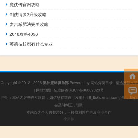
魔侠传官网攻略
剑侠情缘2升级攻略
麦吉减肥法完美攻略
2048攻略4096
英德技校都有什么专业
Copyright © 2012 - 2026
奥神篮球俱乐部
Powered by
网站分类目录
|
精选推荐文章
|
网站地图
|
疑难解答
京ICP备06009323号
声明：本站内容来自互联网，如信息有错误可发邮件到f_fb#foxmail.com说明，我们
会及时纠正，谢谢
本站仅为个人兴趣爱好，不接盈利性广告及商业合作
小男孩