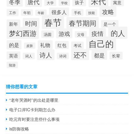
宋代
唐代
冬季
孩子
寓意
大学
学校
攻略
很多人
工作
手机
年初
技能
年龄
春节
春节期间
时间
新年
是一个
的人
梦幻西游
疫情
游戏
汤圆
父母
自己的
的是
礼物
红包
考试
皮肤
还不
诗人
都是
英语
长辈
词人
诗词
陆游
猜你想看的文章
“老年哭酒时”的出处是哪里
电子口岸IC卡到期怎么办
吃元宵时要注意些什么事项
is防御攻略