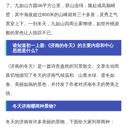
了。九如山方圆36平方公里，群山连绵，隆起成高巅峭
壁，其中海拔超过800米的山峰就有三十多座，灵秀之气
贯穿上下。一到冬天，九如山四周云雾缭绕，如世外桃源
般的景色让人惊叹不已。
谁知道初一上册:《济南的冬天》的主要内容和中心
思想是什么?
《济南的冬天》是一篇诗意盎然的写景散文。文章生动而
真切地描写了冬天的济南气候温和、山青水绿、度冬如
春、美丽如画的景色，并抒发了作者对济南冬天的赞美之
情。
冬天济南哪两种景物?
冬天的济南有许多美丽的景物，下面给大家列举两种：