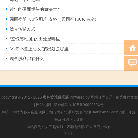
过年的硬面馒头的做法大全
圆周率前100位图片 表格（圆周率100位表格）
信号传输方式
“空愧鬓毛斑”的出处是哪里
“不知不觉上心头”的出处是哪里
现金股利都有什么
Copyright © 2012 - 2026
奥神篮球俱乐部
Powered by
网站分类目录
|
精选推荐文章
|
网站地图
|
疑难解答
京ICP备06009323号
声明：本站内容来自互联网，如信息有错误可发邮件到f_fb#foxmail.com说明，我们
会及时纠正，谢谢
本站仅为个人兴趣爱好，不接盈利性广告及商业合作
小男孩