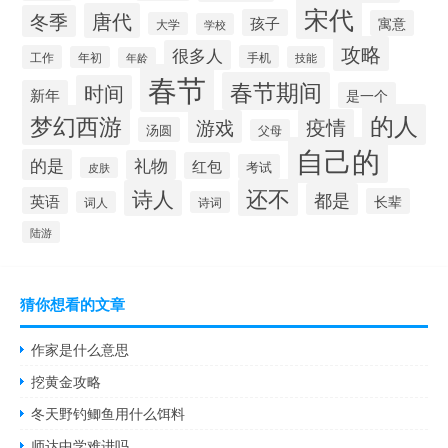
宋代
唐代
冬季
孩子
寓意
大学
学校
攻略
很多人
工作
手机
年初
技能
年龄
春节
春节期间
时间
新年
是一个
的人
梦幻西游
疫情
游戏
汤圆
父母
自己的
的是
礼物
红包
考试
皮肤
还不
诗人
都是
英语
长辈
词人
诗词
陆游
猜你想看的文章
作家是什么意思
挖黄金攻略
冬天野钓鲫鱼用什么饵料
师达中学难进吗