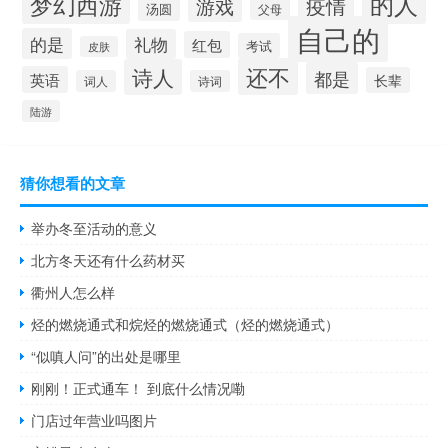
的人
梦幻西游
疫情
游戏
汤圆
父母
自己的
的是
礼物
红包
考试
皮肤
还不
诗人
都是
英语
长辈
词人
诗词
陆游
猜你想看的文章
举办冬至活动的意义
北方冬天还有什么药材买
衢州人怎么样
烃的燃烧通式和烷烃的燃烧通式（烃的燃烧通式）
“似嗔人问”的出处是哪里
刚刚！正式通车！ 到底什么情况嘞
门店过年营业吗图片