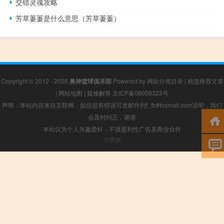
交错灵魂攻略
芳草萋萋是什么意思（芳草萋萋）
Copyright © 2012 - 2026
奥神篮球俱乐部
Powered by
网站分类目录
|
精选推荐文章
|
网站地图
|
疑难解答
京ICP备06009323号
声明：本站内容来自互联网，如信息有错误可发邮件到f_fb#foxmail.com说明，我们
会及时纠正，谢谢
本站仅为个人兴趣爱好，不接盈利性广告及商业合作
小男孩