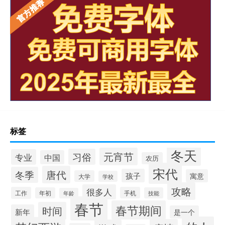
标签
冬天
元宵节
习俗
专业
中国
农历
宋代
唐代
冬季
孩子
寓意
大学
学校
攻略
很多人
工作
手机
年初
技能
年龄
春节
春节期间
时间
新年
是一个