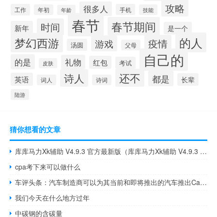
攻略
很多人
工作
手机
年初
技能
年龄
春节
春节期间
时间
新年
是一个
的人
梦幻西游
疫情
游戏
汤圆
父母
自己的
的是
礼物
红包
考试
皮肤
还不
诗人
都是
英语
长辈
词人
诗词
陆游
猜你想看的文章
库库马力Xk辅助 V4.9.3 官方最新版（库库马力Xk辅助 V4.9.3 官方最新版功能简介）
cpa考下来可以做什么
车评头条：汽车制造商可以为其当前和即将推出的汽车推出Camo和Dark版本
我们今天在什么地方过年
中碳钢的含碳量