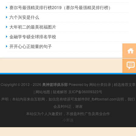
赛尔号最强精灵排行榜2019（赛尔号最强精灵排行榜）
六个兴安是什么
大年初二的最美祝福图片
金融学专硕全球排名学校
开开心心正能量的句子
Copyright © 2012 - 2026
奥神篮球俱乐部
Powered by
网站分类目录
|
精选推荐文章
|
网站地图
|
疑难解答
京ICP备06009323号
声明：本站内容来自互联网，如信息有错误可发邮件到f_fb#foxmail.com说明，我们
会及时纠正，谢谢
本站仅为个人兴趣爱好，不接盈利性广告及商业合作
小男孩