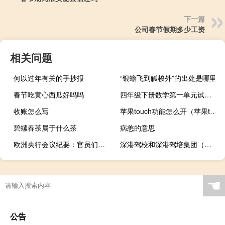
下一篇
公司春节假期多少工资
相关问题
何以过年有关的手抄报
“银蟾飞到觚梭外”的出处是哪里
春节吃黄心西瓜好吗吗
四年级下册数学第一单元试卷青岛版（四年级下册数学第一单元试卷）
收账怎么写
苹果touch功能怎么开（苹果touch）
碧螺春茶属于什么茶
病恙的意思
欧洲央行会议纪要：官员们认为没有确凿证据显示工资发展出现拐点
深港驾校和深港驾培集团（深圳深港驾校怎么样）
☚
公告