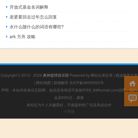
开放式基金名词解释
老婆要回去过年怎么回复
水什么随什么的词语有哪些?
ark 方舟 攻略
Copyright © 2012 - 2026
奥神篮球俱乐部
Powered by
网站分类目录
|
精选推荐文章
|
网站地图
|
疑难解答
京ICP备06009323号
声明：本站内容来自互联网，如信息有错误可发邮件到f_fb#foxmail.com说明，我们
会及时纠正，谢谢
本站仅为个人兴趣爱好，不接盈利性广告及商业合作
小男孩