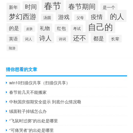
春节
春节期间
时间
新年
是一个
的人
梦幻西游
疫情
游戏
汤圆
父母
自己的
的是
礼物
红包
考试
皮肤
还不
诗人
都是
英语
长辈
词人
诗词
陆游
猜你想看的文章
win10扫描仪共享（扫描仪共享）
春节前几天不能搬家
中秋国庆假期安全提示 到底什么情况嘞
绒面鞋子掉绒怎么办
“飞鼠时过掷”的出处是哪里
“可痛哭者”的出处是哪里