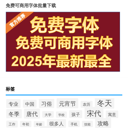
免费可商用字体批量下载
标签
冬天
元宵节
习俗
专业
中国
农历
宋代
唐代
冬季
孩子
寓意
大学
学校
攻略
很多人
工作
手机
年初
技能
年龄