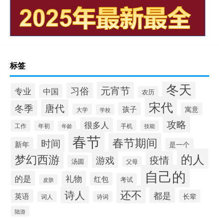
标签
冬天
元宵节
习俗
专业
中国
农历
宋代
唐代
冬季
孩子
寓意
大学
学校
攻略
很多人
工作
手机
年初
技能
年龄
春节
春节期间
时间
新年
是一个
的人
梦幻西游
疫情
游戏
汤圆
父母
自己的
的是
礼物
红包
考试
皮肤
还不
诗人
都是
英语
长辈
词人
诗词
陆游