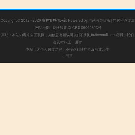
Copyright © 2012 - 2026
奥神篮球俱乐部
Powered by
网站分类目录
|
精选推荐文章
|
网站地图
|
疑难解答
京ICP备06009323号
声明：本站内容来自互联网，如信息有错误可发邮件到f_fb#foxmail.com说明，我们
会及时纠正，谢谢
本站仅为个人兴趣爱好，不接盈利性广告及商业合作
小男孩