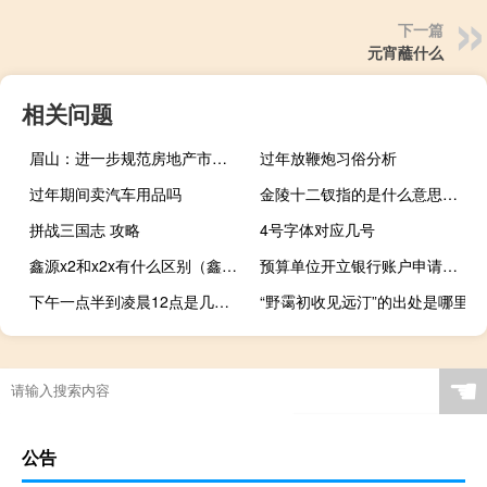
下一篇
元宵蘸什么
相关问题
眉山：进一步规范房地产市场秩序营造良好发展环境
过年放鞭炮习俗分析
过年期间卖汽车用品吗
金陵十二钗指的是什么意思（金陵十二钗指的是）
拼战三国志 攻略
4号字体对应几号
鑫源x2和x2x有什么区别（鑫源x2）
预算单位开立银行账户申请报告（事业单位开立银行账户申请报告）
下午一点半到凌晨12点是几个小时
“野霭初收见远汀”的出处是哪里
☚
公告