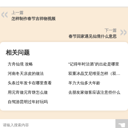
上一篇
怎样制作春节吉祥物视频
下一篇
春节回家遇见仙境什么意思
相关问题
方舟仙境 攻略
“记得年时沽酒”的出处是哪里
河南冬天凉皮的做法
双重冰晶艾尼维亚怎样（双重冰晶艾尼维亚快吧）
头条过年发卡在哪里查看
羊力大仙多大年龄
用元宵做元宵饼怎么做
去朋友家做客应该注意些什么
自驾游昆明过年好玩吗
☚