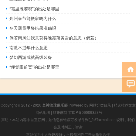
“霜里雁嘤嘤”的出处是哪里
郑州春节能搬家吗为什么
冬天测量甲醛结果准确吗
倘若南风知我意莫将晚霞落黄昏的意思（倘若）
南瓜不过年什么意思
梦幻西游成就高级装备
“便觉眼前宽”的出处是哪里
Copyright © 2012 - 2026
奥神篮球俱乐部
Powered by
网站分类目录
|
精选推荐文章
|
网站地图
|
疑难解答
京ICP备06009323号
声明：本站内容来自互联网，如信息有错误可发邮件到f_fb#foxmail.com说明，我们
会及时纠正，谢谢
本站仅为个人兴趣爱好，不接盈利性广告及商业合作