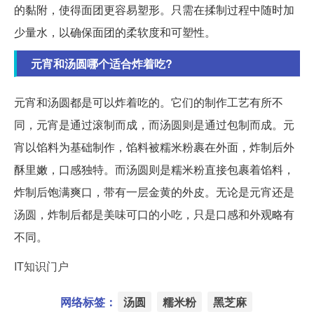
的黏附，使得面团更容易塑形。只需在揉制过程中随时加
少量水，以确保面团的柔软度和可塑性。
元宵和汤圆哪个适合炸着吃?
元宵和汤圆都是可以炸着吃的。它们的制作工艺有所不
同，元宵是通过滚制而成，而汤圆则是通过包制而成。元
宵以馅料为基础制作，馅料被糯米粉裹在外面，炸制后外
酥里嫩，口感独特。而汤圆则是糯米粉直接包裹着馅料，
炸制后饱满爽口，带有一层金黄的外皮。无论是元宵还是
汤圆，炸制后都是美味可口的小吃，只是口感和外观略有
不同。
IT知识门户
网络标签：
汤圆
糯米粉
黑芝麻