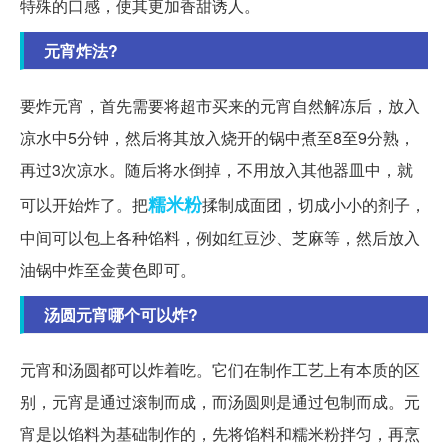
特殊的口感，使其更加香甜诱人。
元宵炸法?
要炸元宵，首先需要将超市买来的元宵自然解冻后，放入
凉水中5分钟，然后将其放入烧开的锅中煮至8至9分熟，
再过3次凉水。随后将水倒掉，不用放入其他器皿中，就
糯米粉
可以开始炸了。把
揉制成面团，切成小小的剂子，
中间可以包上各种馅料，例如红豆沙、芝麻等，然后放入
油锅中炸至金黄色即可。
汤圆元宵哪个可以炸?
元宵和汤圆都可以炸着吃。它们在制作工艺上有本质的区
别，元宵是通过滚制而成，而汤圆则是通过包制而成。元
宵是以馅料为基础制作的，先将馅料和糯米粉拌匀，再烹