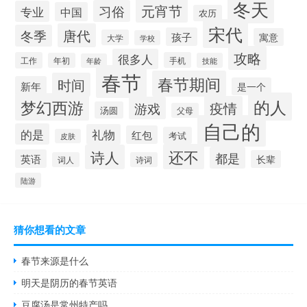
冬天
元宵节
习俗
专业
中国
农历
宋代
唐代
冬季
孩子
寓意
大学
学校
攻略
很多人
工作
手机
年初
技能
年龄
春节
春节期间
时间
新年
是一个
的人
梦幻西游
疫情
游戏
汤圆
父母
自己的
的是
礼物
红包
考试
皮肤
还不
诗人
都是
英语
长辈
词人
诗词
陆游
猜你想看的文章
春节来源是什么
明天是阴历的春节英语
豆腐汤是常州特产吗