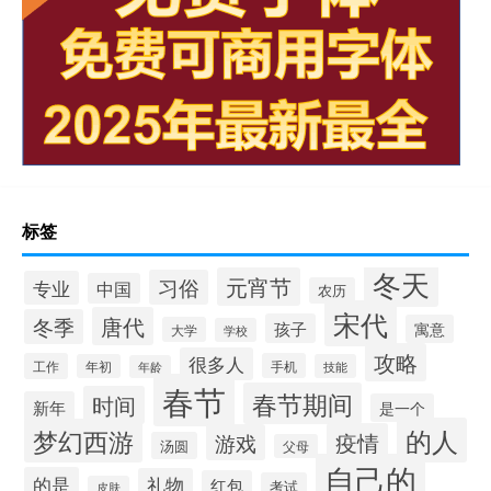
标签
冬天
元宵节
习俗
专业
中国
农历
宋代
唐代
冬季
孩子
寓意
大学
学校
攻略
很多人
工作
手机
年初
技能
年龄
春节
春节期间
时间
新年
是一个
的人
梦幻西游
疫情
游戏
汤圆
父母
自己的
的是
礼物
红包
考试
皮肤