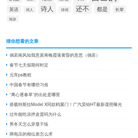
还不
诗人
都是
英语
长辈
词人
诗词
陆游
猜你想看的文章
倘若南风知我意莫将晚霞落黄昏的意思（倘若）
春节七天假期何时定
元宵ps教程
中国春节有哪些习俗
“离心逐春草”的出处是哪里
搭载特斯拉Model X同款鸥翼门！广汽昊铂HT最新谍照曝光
过年能吃凉拌皮蛋吗为什么
男冬天怎么穿显干练
两电压的相位差怎么求