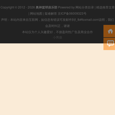
Copyright © 2012 - 2026
奥神篮球俱乐部
Powered by
网站分类目录
|
精选推荐文章
|
网站地图
|
疑难解答
京ICP备06009323号
声明：本站内容来自互联网，如信息有错误可发邮件到f_fb#foxmail.com说明，我们
会及时纠正，谢谢
本站仅为个人兴趣爱好，不接盈利性广告及商业合作
小男孩