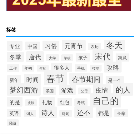
标签
冬天
元宵节
习俗
专业
中国
农历
宋代
唐代
冬季
孩子
寓意
大学
学校
攻略
很多人
工作
手机
年初
技能
年龄
春节
春节期间
时间
新年
是一个
的人
梦幻西游
疫情
游戏
汤圆
父母
自己的
的是
礼物
红包
考试
皮肤
还不
诗人
都是
英语
长辈
词人
诗词
陆游