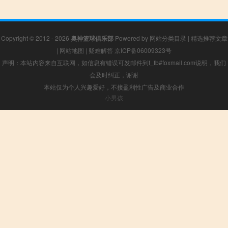
Copyright © 2012 - 2026
奥神篮球俱乐部
Powered by
网站分类目录
|
精选推荐文章
|
网站地图
|
疑难解答
京ICP备06009323号
声明：本站内容来自互联网，如信息有错误可发邮件到f_fb#foxmail.com说明，我们
会及时纠正，谢谢
本站仅为个人兴趣爱好，不接盈利性广告及商业合作
小男孩