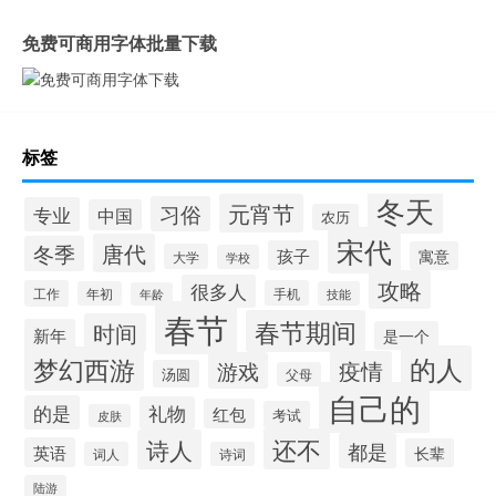
免费可商用字体批量下载
标签
冬天
元宵节
习俗
专业
中国
农历
宋代
唐代
冬季
孩子
寓意
大学
学校
攻略
很多人
工作
手机
年初
技能
年龄
春节
春节期间
时间
新年
是一个
的人
梦幻西游
疫情
游戏
汤圆
父母
自己的
的是
礼物
红包
考试
皮肤
还不
诗人
都是
英语
长辈
词人
诗词
陆游