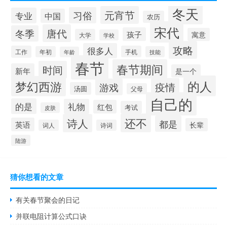
冬天
元宵节
习俗
专业
中国
农历
宋代
唐代
冬季
孩子
寓意
大学
学校
攻略
很多人
工作
手机
年初
技能
年龄
春节
春节期间
时间
新年
是一个
的人
梦幻西游
疫情
游戏
汤圆
父母
自己的
的是
礼物
红包
考试
皮肤
还不
诗人
都是
英语
长辈
词人
诗词
陆游
猜你想看的文章
有关春节聚会的日记
并联电阻计算公式口诀