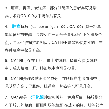
3、肝癌、胃癌、食道癌、部分胆管癌的患者亦可见增
高，术前CA19-9水平与预后有关。
肿瘤
4、
抗原（cancer antigen 199，CA199）是一种单
涎酸神经节苷酯，是表达在一高分子量黏蛋白上的糖类位
点，同其他肿瘤抗原相似，CA199不是器官特异性的，在
多种腺癌中都见升高。
5、CA199可存在于胎儿胃上皮细胞、肠道和胰腺细胞
中，成人胰腺、肝、肺细胞中也可见少量。
6、CA199是许多黏细胞的成分，在胰腺癌患者血清中可
见明显升高，胃肠癌、胆道癌、肺癌等也可见升高。
消化道
7、CA199是与
肿瘤相关的一种糖蛋白，胚胎期分
布于胎儿的胰腺、肝胆和肠等组织;在成人的胰、胆等部位