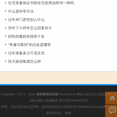
住宅质量保证书和住宅使用说明书一样吗
什么是科学方法
过年串门讲究别人什么
拜年了小拜年怎么回复对方
好听的豫剧名段前十名
“争邀与客同”的出处是哪里
过年准备多少斤花生壳
恒大旅游集团怎么样
Copyright © 2012 - 2026
奥神篮球俱乐部
Powered by
网站分类目录
|
精选推荐文章
|
网站地图
|
疑难解答
京ICP备06009323号
声明：本站内容来自互联网，如信息有错误可发邮件到f_fb#foxmail.com说明，我们
会及时纠正，谢谢