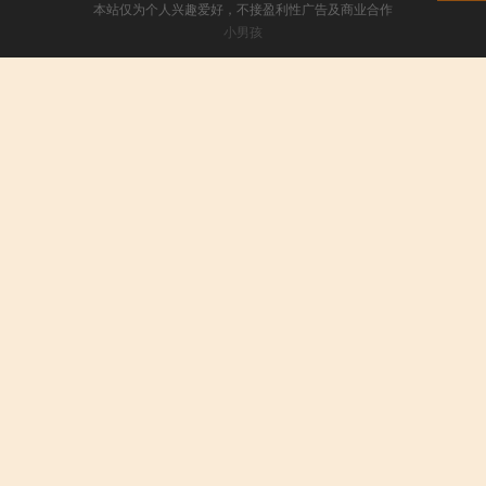
本站仅为个人兴趣爱好，不接盈利性广告及商业合作
小男孩