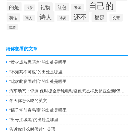
自己的
的是
礼物
红包
考试
皮肤
还不
诗人
都是
英语
长辈
词人
诗词
陆游
猜你想看的文章
“拨火成灰思晤言”的出处是哪里
“不知其不可也”的出处是哪里
“此欢此宴固难陪”的出处是哪里
汽车动态：评测 保时捷全新纯电动轿跑怎么样及起亚全新K5怎么样
冬天你怎么吃的英文
“孺子堂前春鸟啼”的出处是哪里
“出号江城黑”的出处是哪里
告诉你什么时候过年英语