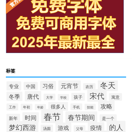
标签
冬天
元宵节
习俗
专业
中国
农历
宋代
唐代
冬季
孩子
寓意
大学
学校
攻略
很多人
工作
手机
年初
技能
年龄
春节
春节期间
时间
新年
是一个
的人
梦幻西游
疫情
游戏
汤圆
父母