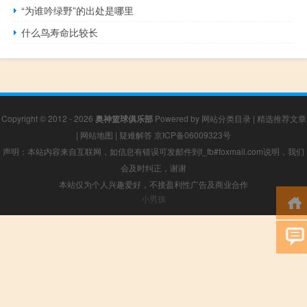
“为谁吟绿野”的出处是哪里
什么鸟寿命比较长
Copyright © 2012 - 2026
奥神篮球俱乐部
Powered by
网站分类目录
|
精选推荐文章
|
网站地图
|
疑难解答
京ICP备06009323号
声明：本站内容来自互联网，如信息有错误可发邮件到f_fb#foxmail.com说明，我们
会及时纠正，谢谢
本站仅为个人兴趣爱好，不接盈利性广告及商业合作
小男孩