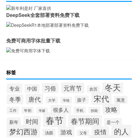
DeepSeek全套部署资料免费下载
免费可商用字体批量下载
标签
冬天
元宵节
习俗
专业
中国
农历
宋代
唐代
冬季
孩子
寓意
大学
学校
攻略
很多人
工作
手机
年初
技能
年龄
春节
春节期间
时间
新年
是一个
的人
梦幻西游
疫情
游戏
汤圆
父母