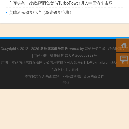
车评头条：改款起亚K5凭借TurboPower进入中国汽车市场
点阵激光修复痘坑（激光修复痘坑）
Copyright © 2012 - 2026
奥神篮球俱乐部
Powered by
网站分类目录
|
精选推荐文章
|
网站地图
|
疑难解答
京ICP备06009323号
声明：本站内容来自互联网，如信息有错误可发邮件到f_fb#foxmail.com说明，我们
会及时纠正，谢谢
本站仅为个人兴趣爱好，不接盈利性广告及商业合作
小男孩