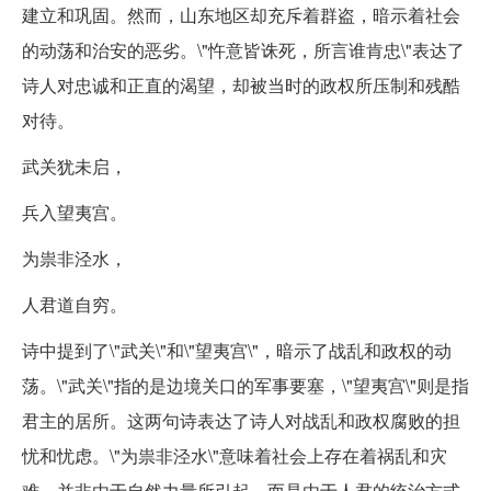
建立和巩固。然而，山东地区却充斥着群盗，暗示着社会
的动荡和治安的恶劣。\"忤意皆诛死，所言谁肯忠\"表达了
诗人对忠诚和正直的渴望，却被当时的政权所压制和残酷
对待。
武关犹未启，
兵入望夷宫。
为祟非泾水，
人君道自穷。
诗中提到了\"武关\"和\"望夷宫\"，暗示了战乱和政权的动
荡。\"武关\"指的是边境关口的军事要塞，\"望夷宫\"则是指
君主的居所。这两句诗表达了诗人对战乱和政权腐败的担
忧和忧虑。\"为祟非泾水\"意味着社会上存在着祸乱和灾
难，并非由于自然力量所引起，而是由于人君的统治方式