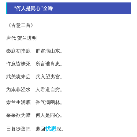
“何人是同心”全诗
《古意二首》
唐代 贺兰进明
秦庭初指鹿，群盗满山东。
忤意皆诛死，所言谁肯忠。
武关犹未启，兵入望夷宫。
为祟非泾水，人君道自穷。
崇兰生涧底，香气满幽林。
采采欲为赠，何人是同心。
忧思
日暮徒盈把，裴回
深。