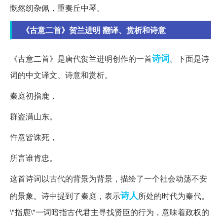
慨然纫杂佩，重奏丘中琴。
《古意二首》贺兰进明 翻译、赏析和诗意
诗词
《古意二首》是唐代贺兰进明创作的一首
。下面是诗
词的中文译文、诗意和赏析。
秦庭初指鹿，
群盗满山东。
忤意皆诛死，
所言谁肯忠。
这首诗词以古代的背景为背景，描绘了一个社会动荡不安
诗人
的景象。诗中提到了秦庭，表示
所处的时代为秦代。
\"指鹿\"一词暗指古代君主寻找贤臣的行为，意味着政权的