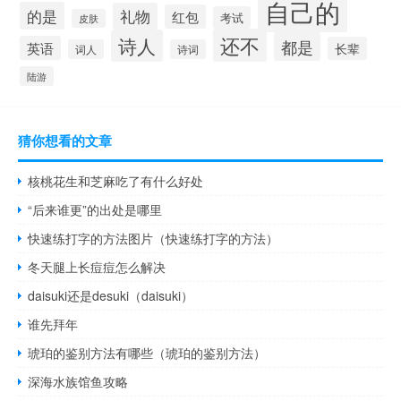
自己的
的是
礼物
红包
考试
皮肤
还不
诗人
都是
英语
长辈
词人
诗词
陆游
猜你想看的文章
核桃花生和芝麻吃了有什么好处
“后来谁更”的出处是哪里
快速练打字的方法图片（快速练打字的方法）
冬天腿上长痘痘怎么解决
daisuki还是desuki（daisuki）
谁先拜年
琥珀的鉴别方法有哪些（琥珀的鉴别方法）
深海水族馆鱼攻略