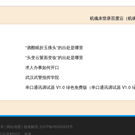
机魂末世录百度云（机
“酒酣眠折玉搔头”的出处是哪里
“头变云鬟面变妆”的出处是哪里
求人办事如何开口
武汉武警指挥学院
文章
|
网站地图
|
疑难解答
京ICP备06009323号
，我们会及时纠正，谢谢