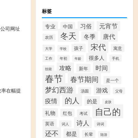
标签
元宵节
习俗
专业
中国
、公司网址
冬天
唐代
冬季
农历
宋代
孩子
寓意
大学
学校
很多人
工作
手机
年初
年龄
攻略
时间
新年
技能
春节
春节期间
是一个
梦幻西游
游戏
效率在幅提
汤圆
父母
的人
疫情
的是
皮肤
自己的
礼物
红包
考试
诗人
英语
词人
诗词
还不
都是
长辈
陆游