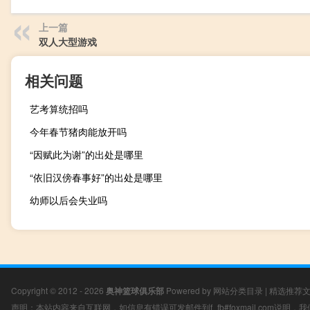
上一篇
双人大型游戏
相关问题
艺考算统招吗
今年春节猪肉能放开吗
“因赋此为谢”的出处是哪里
“依旧汉傍春事好”的出处是哪里
幼师以后会失业吗
Copyright © 2012 - 2026
奥神篮球俱乐部
Powered by
网站分类目录
|
精选推荐
声明：本站内容来自互联网，如信息有错误可发邮件到f_fb#foxmail.com说明