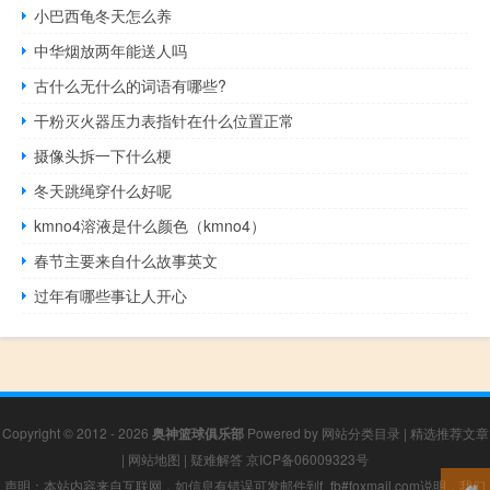
小巴西龟冬天怎么养
中华烟放两年能送人吗
古什么无什么的词语有哪些?
干粉灭火器压力表指针在什么位置正常
摄像头拆一下什么梗
冬天跳绳穿什么好呢
kmno4溶液是什么颜色（kmno4）
春节主要来自什么故事英文
过年有哪些事让人开心
Copyright © 2012 - 2026
奥神篮球俱乐部
Powered by
网站分类目录
|
精选推荐文章
|
网站地图
|
疑难解答
京ICP备06009323号
声明：本站内容来自互联网，如信息有错误可发邮件到f_fb#foxmail.com说明，我们