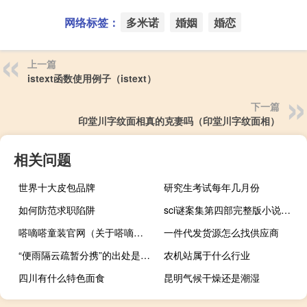
网络标签：
多米诺
婚姻
婚恋
上一篇
istext函数使用例子（istext）
下一篇
印堂川字纹面相真的克妻吗（印堂川字纹面相）
相关问题
世界十大皮包品牌
研究生考试每年几月份
如何防范求职陷阱
sci谜案集第四部完整版小说（sci谜案集第四部txt）
嗒嘀嗒童装官网（关于嗒嘀嗒童装官网的介绍）
一件代发货源怎么找供应商
“便雨隔云疏暂分携”的出处是哪里
农机站属于什么行业
四川有什么特色面食
昆明气候干燥还是潮湿