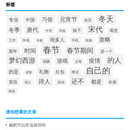
标签
冬天
元宵节
习俗
专业
中国
农历
宋代
唐代
冬季
孩子
寓意
大学
学校
攻略
很多人
工作
手机
年初
技能
年龄
春节
春节期间
时间
新年
是一个
的人
梦幻西游
疫情
游戏
汤圆
父母
自己的
的是
礼物
红包
考试
皮肤
还不
诗人
都是
英语
长辈
词人
诗词
陆游
猜你想看的文章
糍粑可以常温保存吗