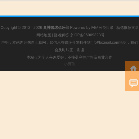
Copyright © 2012 - 2026
奥神篮球俱乐部
Powered by
网站分类目录
|
精选推荐文章
|
网站地图
|
疑难解答
京ICP备06009323号
声明：本站内容来自互联网，如信息有错误可发邮件到f_fb#foxmail.com说明，我们
会及时纠正，谢谢
本站仅为个人兴趣爱好，不接盈利性广告及商业合作
小男孩