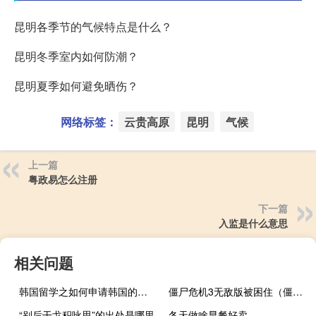
昆明各季节的气候特点是什么？
昆明冬季室内如何防潮？
昆明夏季如何避免晒伤？
网络标签：
云贵高原
昆明
气候
上一篇
粤政易怎么注册
下一篇
入监是什么意思
相关问题
韩国留学之如何申请韩国的博士
僵尸危机3无敌版被困住（僵尸危机3无敌）
“别后干戈积咏思”的出处是哪里
冬天做啥早餐好卖