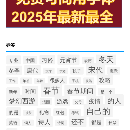
标签
冬天
元宵节
习俗
专业
中国
农历
宋代
唐代
冬季
孩子
寓意
大学
学校
攻略
很多人
工作
手机
年初
技能
年龄
春节
春节期间
时间
新年
是一个
的人
梦幻西游
疫情
游戏
汤圆
父母
自己的
的是
礼物
红包
考试
皮肤
还不
诗人
都是
英语
长辈
词人
诗词