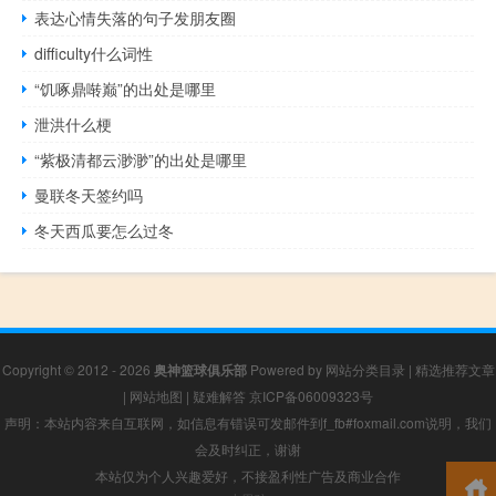
表达心情失落的句子发朋友圈
difficulty什么词性
“饥啄鼎啭巅”的出处是哪里
泄洪什么梗
“紫极清都云渺渺”的出处是哪里
曼联冬天签约吗
冬天西瓜要怎么过冬
Copyright © 2012 - 2026
奥神篮球俱乐部
Powered by
网站分类目录
|
精选推荐文章
|
网站地图
|
疑难解答
京ICP备06009323号
声明：本站内容来自互联网，如信息有错误可发邮件到f_fb#foxmail.com说明，我们
会及时纠正，谢谢
本站仅为个人兴趣爱好，不接盈利性广告及商业合作