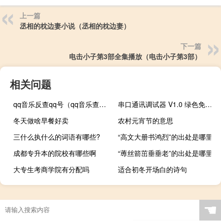
上一篇
丞相的枕边妻小说（丞相的枕边妻）
下一篇
电击小子第3部全集播放（电击小子第3部）
相关问题
qq音乐反查qq号（qq音乐查询器）
串口通讯调试器 V1.0 绿色免费版（串口通讯调试器 V1.0 绿色免费版功能简介）
冬天做啥早餐好卖
农村元宵节的意思
三什么执什么的词语有哪些?
“高文大册书鸿烈”的出处是哪里
成都专升本的院校有哪些啊
“蒪丝箭茁垂垂老”的出处是哪里
大专生考商学院有分配吗
适合初冬开场白的诗句
☚