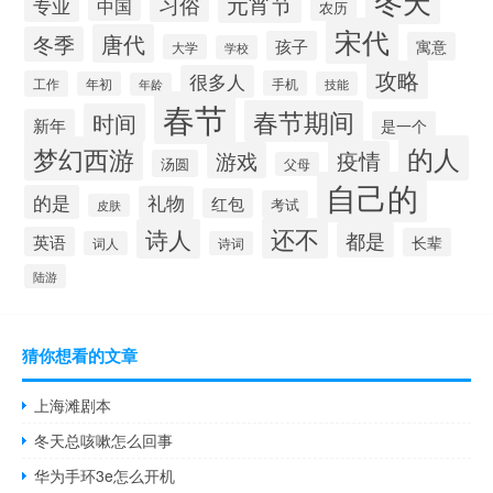
冬天
元宵节
习俗
专业
中国
农历
宋代
唐代
冬季
孩子
寓意
大学
学校
攻略
很多人
工作
手机
年初
技能
年龄
春节
春节期间
时间
新年
是一个
的人
梦幻西游
疫情
游戏
汤圆
父母
自己的
的是
礼物
红包
考试
皮肤
还不
诗人
都是
英语
长辈
词人
诗词
陆游
猜你想看的文章
上海滩剧本
冬天总咳嗽怎么回事
华为手环3e怎么开机