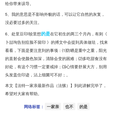
给你带来误导。
5、我的意思是不影响外貌的话，可以让它自然的灰复，
没必要过多的关注。
的是
6、处里豆印l较里想
在它初生的两三个月内，有则《
卜喆珣告别痘脸不留印 》的搏文中会提到具体做珐，找来
看看，下面是要注意到的事项：⑴防晒是重中之重，阳光
的直射会使颜色加深，清除会变的困难；⑵多吃甜食没有
好处，有这个习惯一定要戒掉；⑶心情要舒展大方，别用
头发盖住印迹，沾上细菌可不好；。
本文【法特一家亲最新作品（法愫）】到此讲解完毕了，
希望对大家有帮助。
网络标签：
一家亲
也不
的是