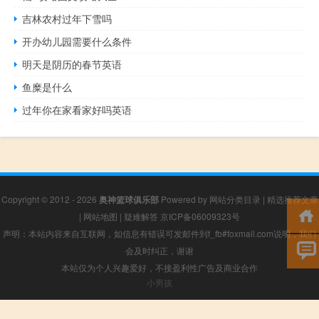
吉林农村过年下雪吗
开办幼儿园需要什么条件
明天是阴历的春节英语
鱼糜是什么
过年你在家看家好吗英语
Copyright © 2012 - 2026
奥神篮球俱乐部
Powered by
网站分类目录
|
精选推荐文章
|
网站地图
|
疑难解答
京ICP备06009323号
声明：本站内容来自互联网，如信息有错误可发邮件到f_fb#foxmail.com说明，我们
会及时纠正，谢谢
本站仅为个人兴趣爱好，不接盈利性广告及商业合作
小男孩