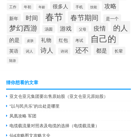
攻略
很多人
工作
手机
年初
技能
年龄
春节
春节期间
时间
新年
是一个
的人
梦幻西游
疫情
游戏
汤圆
父母
自己的
的是
礼物
红包
考试
皮肤
还不
诗人
都是
英语
长辈
词人
诗词
陆游
猜你想看的文章
亚文仓亚元集团要出售原始股（亚文仓亚元原始股）
“以与民共乐”的出处是哪里
凤凰攻略 军团
电缆载流量对照表及电缆的选择（电缆载流量）
仙4攻略图文攻略大全