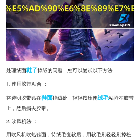
鞋子
处理绒面
掉绒的问题，您可以尝试以下方法：
1. 使用胶带粘合 ：
鞋面
绒毛
将透明胶带贴在
掉绒处，轻轻按压使
粘附在胶带
上，然后撕去胶带。
2. 吹风机法 ：
用吹风机吹热鞋面，待绒毛变软后，用软毛刷轻轻刷掉松