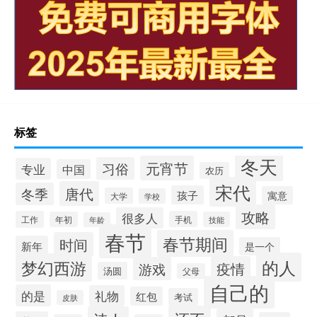
标签
冬天
元宵节
习俗
专业
中国
农历
宋代
唐代
冬季
孩子
寓意
大学
学校
攻略
很多人
工作
手机
年初
技能
年龄
春节
春节期间
时间
新年
是一个
的人
梦幻西游
疫情
游戏
汤圆
父母
自己的
的是
礼物
红包
考试
皮肤