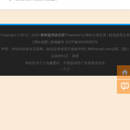
Copyright © 2012 - 2026
奥神篮球俱乐部
Powered by
网站分类目录
|
精选推荐文章
|
网站地图
|
疑难解答
京ICP备06009323号
声明：本站内容来自互联网，如信息有错误可发邮件到f_fb#foxmail.com说明，我们
会及时纠正，谢谢
本站仅为个人兴趣爱好，不接盈利性广告及商业合作
小男孩