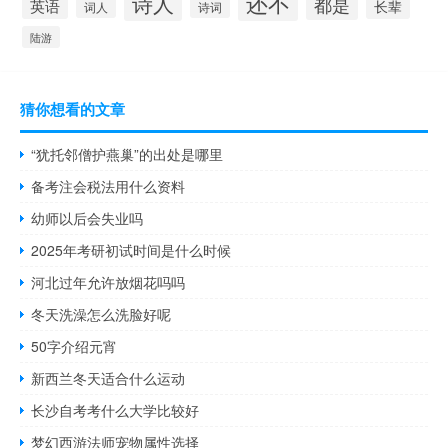
还不
诗人
都是
英语
长辈
词人
诗词
陆游
猜你想看的文章
“犹托邻僧护燕巢”的出处是哪里
备考注会税法用什么资料
幼师以后会失业吗
2025年考研初试时间是什么时候
河北过年允许放烟花吗吗
冬天洗澡怎么洗脸好呢
50字介绍元宵
新西兰冬天适合什么运动
长沙自考考什么大学比较好
梦幻西游法师宠物属性选择