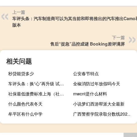
上一篇
车评头条：汽车制造商可以为其当前和即将推出的汽车推出Camo和
版本
下一篇
售后“捉急”品控成谜 Booking差评满屏
相关问题
秒贷能贷多少
公安春节特点
车评头条：换“心”再升级 试驾体验别克全新英朗
全椒消防过年放假吗今天
社保最低缴费标准上海（社保最低缴费标准）
mwcnt是什么材料
什么颜色代表冬天
小说梦幻西游帮派大全最新
牟平区有什么中学
广西警察学院录取分数线2024年是多少分(附各省录取最低分)