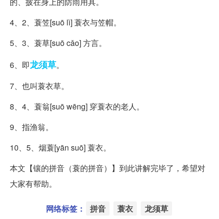
的、披在身上的防雨用具。
4、2、蓑笠[suō lì] 蓑衣与笠帽。
5、3、蓑草[suō cǎo] 方言。
龙须草
6、即
。
7、也叫蓑衣草。
8、4、蓑翁[suō wēng] 穿蓑衣的老人。
9、指渔翁。
10、5、烟蓑[yān suō] 蓑衣。
本文【镶的拼音（蓑的拼音）】到此讲解完毕了，希望对
大家有帮助。
网络标签：
拼音
蓑衣
龙须草