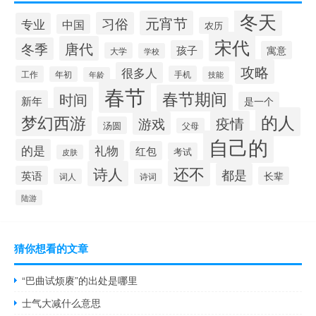
冬天
元宵节
习俗
专业
中国
农历
宋代
唐代
冬季
孩子
寓意
大学
学校
攻略
很多人
工作
手机
年初
技能
年龄
春节
春节期间
时间
新年
是一个
的人
梦幻西游
疫情
游戏
汤圆
父母
自己的
的是
礼物
红包
考试
皮肤
还不
诗人
都是
英语
长辈
词人
诗词
陆游
猜你想看的文章
“巴曲试烦赓”的出处是哪里
士气大减什么意思