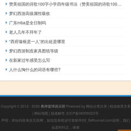
赞美祖国的诗歌100字小学四年级书法（赞美祖国的诗歌100字）
梦幻西游高级属性吸收
广东mba是全日制吗
老人几年不拜年了
“西府璇枢是一人”的出处是哪里
梦幻西游制造家具图纸等级
在新家过年感受怎么写
人什么恟什么的词语有哪些?
Copyright © 2012 - 2026
奥神篮球俱乐部
Powered by
网站分类目录
|
精选推荐文章
|
网站地图
|
疑难解答
京ICP备06009323号
声明：本站内容来自互联网，如信息有错误可发邮件到f_fb#foxmail.com说明，我们
会及时纠正，谢谢