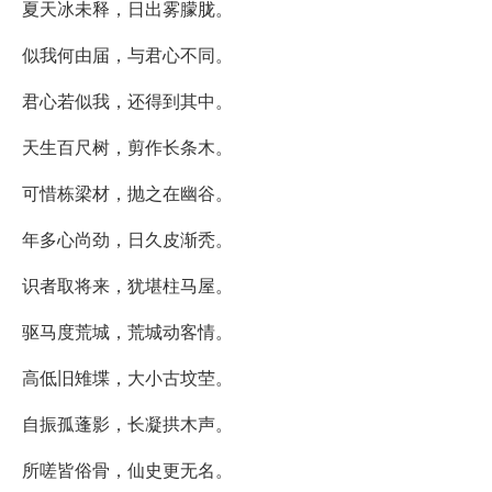
夏天冰未释，日出雾朦胧。
似我何由届，与君心不同。
君心若似我，还得到其中。
天生百尺树，剪作长条木。
可惜栋梁材，抛之在幽谷。
年多心尚劲，日久皮渐秃。
识者取将来，犹堪柱马屋。
驱马度荒城，荒城动客情。
高低旧雉堞，大小古坟茔。
自振孤蓬影，长凝拱木声。
所嗟皆俗骨，仙史更无名。