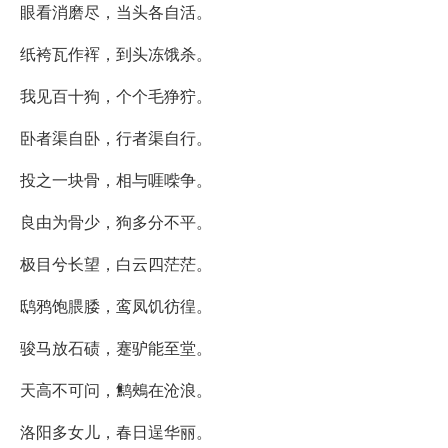
眼看消磨尽，当头各自活。
纸袴瓦作裈，到头冻饿杀。
我见百十狗，个个毛狰狞。
卧者渠自卧，行者渠自行。
投之一块骨，相与啀喍争。
良由为骨少，狗多分不平。
极目兮长望，白云四茫茫。
鸱鸦饱腲腇，鸾凤饥彷徨。
骏马放石碛，蹇驴能至堂。
天高不可问，鹪鵊在沧浪。
洛阳多女儿，春日逞华丽。