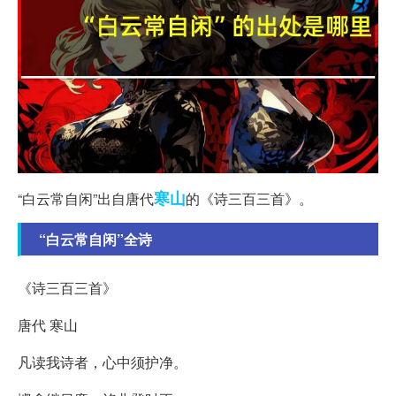
寒山
“白云常自闲”出自唐代
的《诗三百三首》。
“白云常自闲”全诗
《诗三百三首》
唐代 寒山
凡读我诗者，心中须护净。