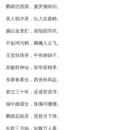
鹦鹉宅西国，虞罗捕得归。
美人朝夕弄，出入在庭帏。
赐以金笼贮，扃哉损羽衣。
不如鸿与鹤，飖飏入云飞。
玉堂挂珠帘，中有婵娟子。
其貌胜神仙，容华若桃李。
东家春雾合，西舍秋风起。
更过三十年，还成苷蔗滓。
城中娥眉女，珠珮珂珊珊。
鹦鹉花前弄，琵琶月下弹。
长歌三月响，短舞万人看。