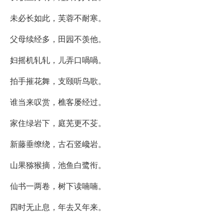
未必长如此，芙蓉不耐寒。
父母续经多，田园不羡他。
妇摇机轧轧，儿弄口喎喎。
拍手摧花舞，支颐听鸟歌。
谁当来叹赏，樵客屡经过。
家住绿岩下，庭芜更不芟。
新藤垂缭绕，古石竖巉岩。
山果猕猴摘，池鱼白鹭衔。
仙书一两卷，树下读喃喃。
四时无止息，年去又年来。