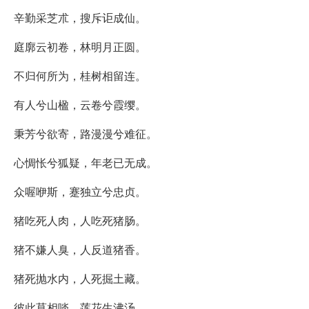
辛勤采芝朮，搜斥讵成仙。
庭廓云初卷，林明月正圆。
不归何所为，桂树相留连。
有人兮山楹，云卷兮霞缨。
秉芳兮欲寄，路漫漫兮难征。
心惆怅兮狐疑，年老已无成。
众喔咿斯，蹇独立兮忠贞。
猪吃死人肉，人吃死猪肠。
猪不嫌人臭，人反道猪香。
猪死抛水内，人死掘土藏。
彼此莫相啖，莲花生沸汤。