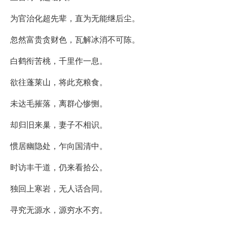
为官治化超先辈，直为无能继后尘。
忽然富贵贪财色，瓦解冰消不可陈。
白鹤衔苦桃，千里作一息。
欲往蓬莱山，将此充粮食。
未达毛摧落，离群心惨恻。
却归旧来巢，妻子不相识。
惯居幽隐处，乍向国清中。
时访丰干道，仍来看拾公。
独回上寒岩，无人话合同。
寻究无源水，源穷水不穷。