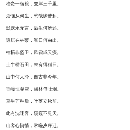
唯赍一宿粮，去岸三千里。
烦恼从何生，愁哉缘苦起。
默默永无言，后生何所述。
隐居在林薮，智日何由出。
枯槁非坚卫，风霜成夭疾。
土牛耕石田，未有得稻日。
山中何太冷，自古非今年。
沓嶂恒凝雪，幽林每吐烟。
草生芒种后，叶落立秋前。
此有沈迷客，窥窥不见天。
山客心悄悄，常嗟岁序迁。