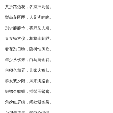
共折路边花，各持插高髻。
髻高花匼匝，人见皆睥睨。
别求醦醦怜，将归见夫婿。
春女衒容仪，相将南陌陲。
看花愁日晚，隐树怕风吹。
年少从傍来，白马黄金羁。
何须久相弄，儿家夫婿知。
群女戏夕阳，风来满路香。
缀裙金蛱蝶，插髻玉鸳鸯。
角婢红罗缜，阉奴紫锦裳。
为观失道者，鬓白心惶惶。