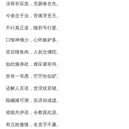
冻骨衣应急，充肠食在先。
今谁念于汝，苦痛哭苍天。
不行真正道，随邪号行婆。
口惭神佛少，心怀嫉妒多。
背后噇鱼肉，人前念佛陀。
如此修身处，难应避奈何。
世有一等愚，茫茫恰似驴。
还解人言语，贪淫状若猪。
险巇难可测，实语却成虚。
谁能共伊语，令教莫此居。
有汉姓傲慢，名贪字不廉。