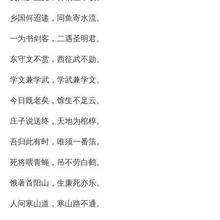
乡国何迢递，同鱼寄水流。
一为书剑客，二遇圣明君。
东守文不赏，西征武不勋。
学文兼学武，学武兼学文。
今日既老矣，馀生不足云。
庄子说送终，天地为棺椁。
吾归此有时，唯须一番箔。
死将喂青蝇，吊不劳白鹤。
饿著首阳山，生廉死亦乐。
人问寒山道，寒山路不通。