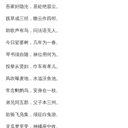
吾家好隐沦，居处绝嚣尘。
践草成三径，瞻云作四邻。
助歌声有鸟，问法语无人。
今日娑婆树，几年为一春。
琴书须自随，禄位用何为。
投辇从贤妇，巾车有孝儿。
风吹曝麦地，水溢沃鱼池。
常念鹪鹩鸟，安身在一枝。
弟兄同五郡，父子本三州。
欲验飞凫集，须征白兔游。
灵瓜梦里受，神橘座中收。