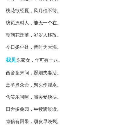
桃花欲经夏，风月催不待。
访觅汉时人，能无一个在。
朝朝花迁落，岁岁人移改。
今日扬尘处，昔时为大海。
我见
东家女，年可有十八。
西舍竞来问，愿姻夫妻活。
烹羊煮众命，聚头作淫杀。
含笑乐呵呵，啼哭受殃抉。
田舍多桑园，牛犊满厩辙。
肯信有因果，顽皮早晚裂。