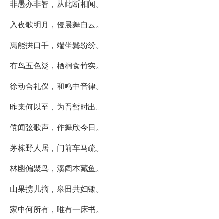
非愚亦非智，从此断相闻。
入夜歌明月，侵晨舞白云。
焉能拱口手，端坐鬓纷纷。
有鸟五色彣，栖桐食竹实。
徐动合礼仪，和鸣中音律。
昨来何以至，为吾暂时出。
傥闻弦歌声，作舞欣今日。
茅栋野人居，门前车马疏。
林幽偏聚鸟，溪阔本藏鱼。
山果携儿摘，皋田共妇锄。
家中何所有，唯有一床书。