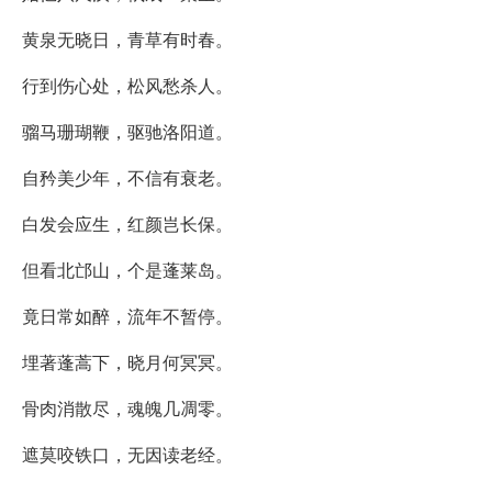
黄泉无晓日，青草有时春。
行到伤心处，松风愁杀人。
骝马珊瑚鞭，驱驰洛阳道。
自矜美少年，不信有衰老。
白发会应生，红颜岂长保。
但看北邙山，个是蓬莱岛。
竟日常如醉，流年不暂停。
埋著蓬蒿下，晓月何冥冥。
骨肉消散尽，魂魄几凋零。
遮莫咬铁口，无因读老经。