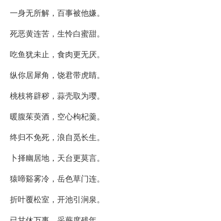
一身无所解，百事被他嫌。
死恶黄连苦，生怜白蜜甜。
吃鱼犹未止，食肉更无厌。
纵你居犀角，饶君带虎睛。
桃枝将辟秽，蒜壳取为璎。
暖腹茱萸酒，空心枸杞羹。
终归不免死，浪自觅长生。
卜择幽居地，天台更莫言。
猿啼谿雾冷，岳色草门连。
折叶覆松室，开池引涧泉。
已甘休万事，采蕨度残年。