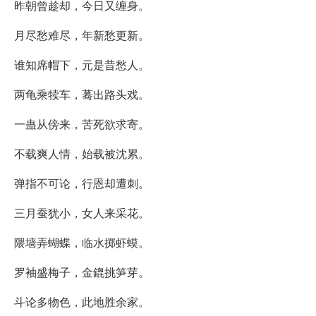
昨朝曾趁却，今日又缠身。
月尽愁难尽，年新愁更新。
谁知席帽下，元是昔愁人。
两龟乘犊车，蓦出路头戏。
一蛊从傍来，苦死欲求寄。
不载爽人情，始载被沈累。
弹指不可论，行恩却遭刺。
三月蚕犹小，女人来采花。
隈墙弄蝴蝶，临水掷虾蟆。
罗袖盛梅子，金鎞挑笋芽。
斗论多物色，此地胜余家。