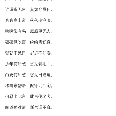
谁谓雀无角，其如穿屋何。
杳杳寒山道，落落冷涧滨。
啾啾常有鸟，寂寂更无人。
碛碛风吹面，纷纷雪积身。
朝朝不见日，岁岁不知春。
少年何所愁，愁见鬓毛白。
白更何所愁，愁见日逼迫。
移向东岱居，配守北邙宅。
何忍出此言，此言伤老客。
闻道愁难遣，斯言谓不真。