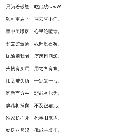
只为著破裙，吃他残czwW.
独卧重岩下，蒸云昼不消。
室中虽暡叆，心里绝喧嚣。
梦去游金阙，魂归度石桥。
抛除闹我者，历历树间瓢。
夫物有所用，用之各有宜。
用之若失所，一缺复一亏。
圆凿而方枘，悲哉空尔为。
骅骝将捕鼠，不及跛猫儿。
谁家长不死，死事旧来均。
始忆八尺汉，俄成一聚尘。