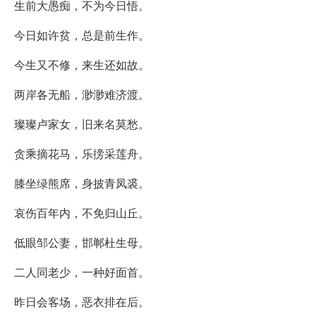
生前大愚痴，不为今日悟。
今日如许贫，总是前生作。
今生又不修，来生还如故。
两岸各无船，渺渺难济渡。
璨璨卢家女，旧来名莫愁。
贪乘摘花马，乐搒采莲舟。
膝坐绿熊席，身披青凤裘。
哀伤百年内，不免归山丘。
低眼邹公妻，邯郸杜生母。
二人同老少，一种好面首。
昨日会客场，恶衣排在后。