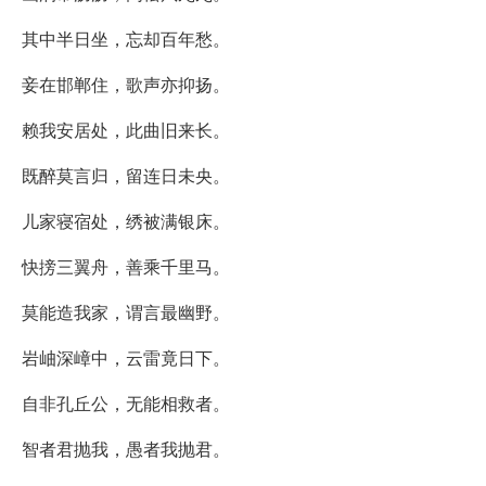
其中半日坐，忘却百年愁。
妾在邯郸住，歌声亦抑扬。
赖我安居处，此曲旧来长。
既醉莫言归，留连日未央。
儿家寝宿处，绣被满银床。
快搒三翼舟，善乘千里马。
莫能造我家，谓言最幽野。
岩岫深嶂中，云雷竟日下。
自非孔丘公，无能相救者。
智者君抛我，愚者我抛君。