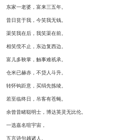
东家一老婆，富来三五年。
昔日贫于我，今笑我无钱。
渠笑我在后，我笑渠在前。
相笑傥不止，东边复西边。
富儿多鞅掌，触事难祇承。
仓米已赫赤，不贷人斗升。
转怀钩距意，买绢先拣绫。
若至临终日，吊客有苍蝇。
余曾昔睹聪明士，博达英灵无比伦。
一选嘉名喧宇宙，
五言诗句越诸人。