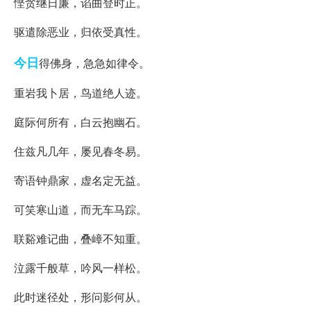
悭贪继日廉，谄曲登时正。
驱遣除恶业，归依受真性。
今日
得佛身，急急如律令。
重岩我卜居，鸟道绝人迹。
庭际何所有，白云抱幽石。
住兹凡几年，屡见春冬易。
寄语钟鼎家，虚名定无益。
可笑寒山道，而无车马踪。
联谿难记曲，叠嶂不知重。
泣露千般草，吟风一样松。
此时迷径处，形问影何从。