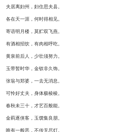
夫居离妇州，妇住思夫县。
各在天一涯，何时得相见。
寄语明月楼，莫贮双飞燕。
有酒相招饮，有肉相呼吃。
黄泉前后人，少壮须努力。
玉带暂时华，金钗非久饰。
张翁与郑婆，一去无消息。
可怜好丈夫，身体极棱棱。
春秋未三十，才艺百般能。
金羁逐侠客，玉馔集良朋。
唯有一般恶，不传无尽灯。