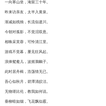
一向寒山坐，淹留三十年。
昨来访亲友，太半入黄泉。
渐减如残烛，长流似逝川。
今朝对孤影，不觉泪双悬。
相唤采芙蓉，可怜清江里。
游戏不觉暮，屡见狂风起。
浪捧鸳鸯儿，波摇鸂鶒子。
此时居舟楫，浩荡情无已。
吾心似秋月，碧潭清皎洁。
无物堪比伦，教我如何说。
垂柳暗如烟，飞花飘似霰。