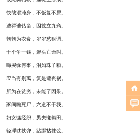
快哉混沌身，不饭复不尿。
遭得谁钻凿，因兹立九窍。
朝朝为衣食，岁岁愁租调。
千个争一钱，聚头亡命叫。
啼哭缘何事，泪如珠子颗。
应当有别离，复是遭丧祸。
所为在贫穷，未能了因果。
冢间瞻死尸，六道不干我。
妇女慵经织，男夫懒耨田。
轻浮耽挟弹，跕躧拈抹弦。