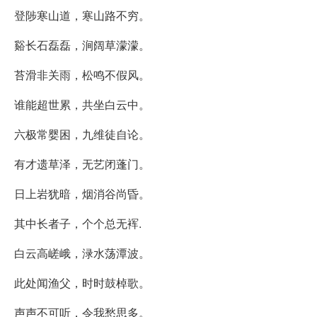
登陟寒山道，寒山路不穷。
谿长石磊磊，涧阔草濛濛。
苔滑非关雨，松鸣不假风。
谁能超世累，共坐白云中。
六极常婴困，九维徒自论。
有才遗草泽，无艺闭蓬门。
日上岩犹暗，烟消谷尚昏。
其中长者子，个个总无裈.
白云高嵯峨，渌水荡潭波。
此处闻渔父，时时鼓棹歌。
声声不可听，令我愁思多。