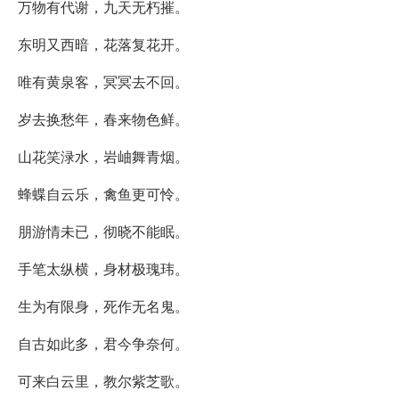
万物有代谢，九天无朽摧。
东明又西暗，花落复花开。
唯有黄泉客，冥冥去不回。
岁去换愁年，春来物色鲜。
山花笑渌水，岩岫舞青烟。
蜂蝶自云乐，禽鱼更可怜。
朋游情未已，彻晓不能眠。
手笔太纵横，身材极瑰玮。
生为有限身，死作无名鬼。
自古如此多，君今争奈何。
可来白云里，教尔紫芝歌。