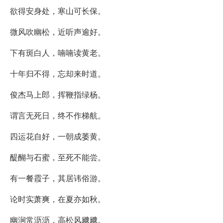
欲得安身处，寒山可长保。
微风吹幽松，近听声逾好。
下有斑白人，喃喃读黄老。
十年归不得，忘却来时道。
俊杰马上郎，挥鞭指绿杨。
谓言无死日，终不作梯航。
四运花自好，一朝成萎黄。
醍醐与石蜜，至死不能尝。
有一餐霞子，其居讳俗游。
论时实萧爽，在夏亦如秋。
幽涧常沥沥，高松风飕飕。