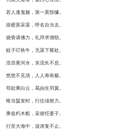
若人逢鬼魅，第一莫惊懅。
捺硬莫采渠，呼名自当去。
烧香请佛力，礼拜求僧助。
蚊子叮铁牛，无渠下觜处。
浩浩黄河水，东流长不息。
悠悠不见清，人人寿有极。
苟欲乘白云，曷由生羽翼。
唯当鬒发时，行住须努力。
乘兹朽木船，采彼纴婆子。
行至大海中，波涛复不止。