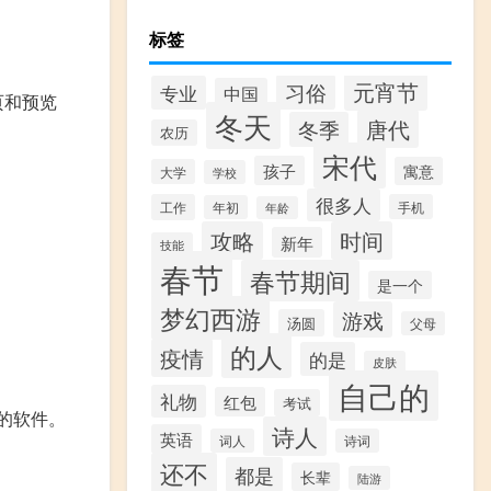
标签
元宵节
习俗
专业
中国
页和预览
冬天
唐代
冬季
农历
宋代
孩子
寓意
大学
学校
很多人
工作
手机
年初
年龄
攻略
时间
新年
技能
春节
春节期间
是一个
梦幻西游
游戏
汤圆
父母
的人
疫情
的是
皮肤
自己的
礼物
红包
考试
作的软件。
诗人
英语
词人
诗词
还不
都是
长辈
陆游