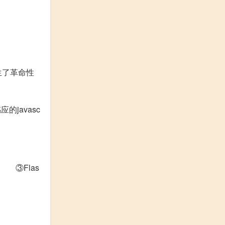
生了革命性
的javasc
！ ③Flas