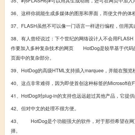
35、#{6FLASH6}#可以用其生成动画，还可在网页中加
36、这样你就能生成多媒体的图形和界面，而使文件的体
37、FLASH虽然不可以像一门语言一样进行编程，但用其内
38、有人曾经说过：下个世纪的网络设计人不会用FLASH，必
作要加入多种复杂技术的网页 HotDog是较早基于代
页面中的复杂部分。
39、HotDog的高级HTML支持插入marquee，并能在
40、这点非常难得，因为即使首创这种标签的Microsoft在F
41、HotDog对plug-in的支持也远远超过其他产品
42、但对中文的处理不很方便。
43、 HotDog是个功能强大的软件，对于那些希望在网页
择。