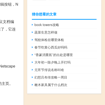
编辑按钮，N
猜你想看的文章
义文档编
book towers攻略
限了，它连
蔬菜生意怎样做
驾校体检在哪里体检
春节吃黄心西瓜好吗吗
“香篆消重爇”的出处是哪里
大年初一除夕晚上开灯吗
tscape
元宵节传说名称叫啥
幻想吕布传攻略一周目
杂的主页。
楸木家具属于什么档次