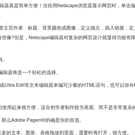
pe编辑器真是简单方便！当你用Netscape浏览器显示网页时，单击
。
，改变主页作者、标题、背景颜色或图像，定义描点，插入链接，定
0还有些像?但是，Netscape编辑器对复杂的网页设计就显得功能有
具。
pe编辑器将是一个轻松的选择。
Ultra Edit等文本编辑器来编写少量的HTML语句，也可以弥补Ne
不算强大，但使用起来很方便，适合初学者制作较为美观、而不是非常复
么Adobe Pagemill的确是你的首选。
将任意多的文本、图形、表格拖放到里面，需要时再打开，很方便。