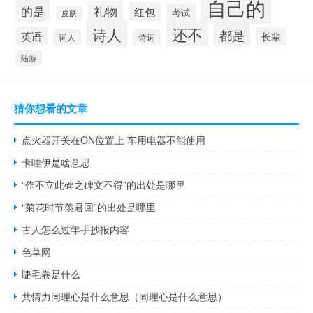
自己的
的是
礼物
红包
考试
皮肤
还不
诗人
都是
英语
长辈
词人
诗词
陆游
猜你想看的文章
点火器开关在ON位置上 车用电器不能使用
卡哇伊是啥意思
“作不立此碑之碑文不得”的出处是哪里
“菊花时节羡君回”的出处是哪里
古人怎么过年手抄报内容
色草网
睫毛卷是什么
共情力同理心是什么意思（同理心是什么意思）