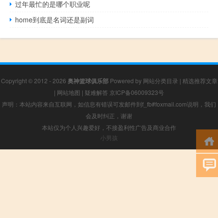
过年最忙的是哪个职业呢
home到底是名词还是副词
Copyright © 2012 - 2026
奥神篮球俱乐部
Powered by
网站分类目录
|
精选推荐文章
|
网站地图
|
疑难解答
京ICP备06009323号
声明：本站内容来自互联网，如信息有错误可发邮件到f_fb#foxmail.com说明，我们
会及时纠正，谢谢
本站仅为个人兴趣爱好，不接盈利性广告及商业合作
小男孩