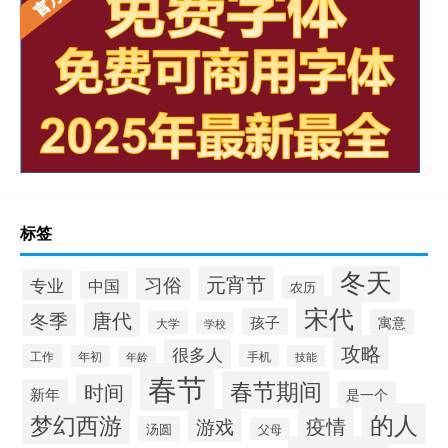
标签
冬天
元宵节
习俗
专业
中国
农历
宋代
唐代
冬季
孩子
寓意
大学
学校
攻略
很多人
工作
手机
年初
技能
年龄
春节
春节期间
时间
新年
是一个
的人
梦幻西游
疫情
游戏
汤圆
父母