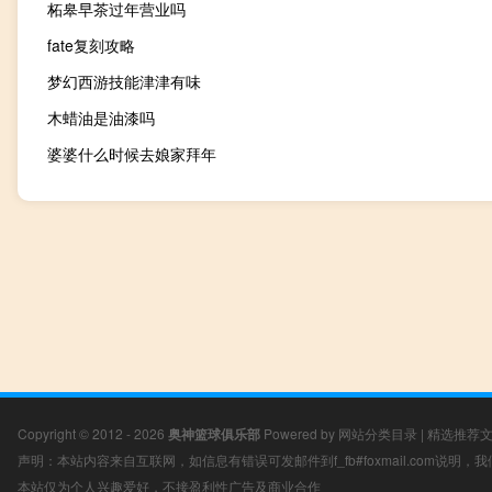
柘皋早茶过年营业吗
fate复刻攻略
梦幻西游技能津津有味
木蜡油是油漆吗
婆婆什么时候去娘家拜年
Copyright © 2012 - 2026
奥神篮球俱乐部
Powered by
网站分类目录
|
精选推荐
声明：本站内容来自互联网，如信息有错误可发邮件到f_fb#foxmail.com说明
本站仅为个人兴趣爱好，不接盈利性广告及商业合作