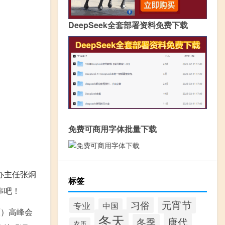
DeepSeek全套部署资料免费下载
免费可商用字体批量下载
办主任张炯
标签
事吧！
元宵节
习俗
专业
中国
原）高峰会
冬天
唐代
冬季
农历