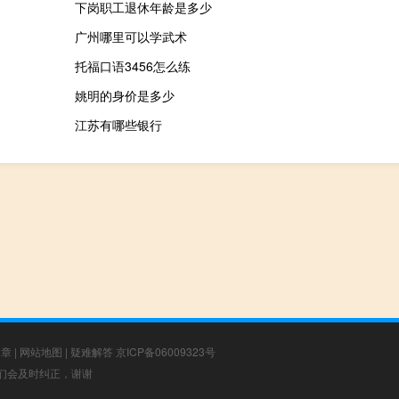
下岗职工退休年龄是多少
广州哪里可以学武术
托福口语3456怎么练
姚明的身价是多少
江苏有哪些银行
文章
|
网站地图
|
疑难解答
京ICP备06009323号
，我们会及时纠正，谢谢