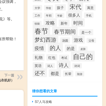
会议强调，
宋代
孩子
寓意
大学
学校
求。
很多人
工作
手机
年初
年龄
见》等。
攻略
时间
新年
技能
春节
春节期间
是一个
梦幻西游
有所帮助！
游戏
汤圆
父母
的人
疫情
的是
皮肤
自己的
礼物
红包
考试
诗人
英语
词人
诗词
还不
都是
长辈
陆游
下一篇
洗衣机好）
猜你想看的文章
S7人马攻略