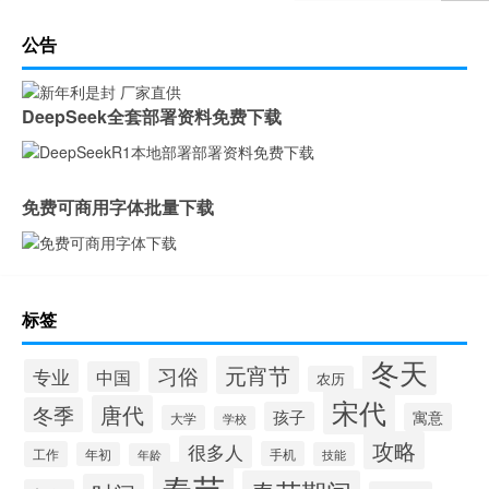
公告
DeepSeek全套部署资料免费下载
免费可商用字体批量下载
标签
冬天
元宵节
习俗
专业
中国
农历
宋代
唐代
冬季
孩子
寓意
大学
学校
攻略
很多人
工作
手机
年初
技能
年龄
春节