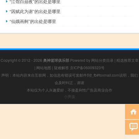
“江馆白蘋夜”的出处是哪里
“因赋此为谢”的出处是哪里
“仙娥画舸”的出处是哪里
Copyright © 2012 - 2026
奥神篮球俱乐部
Powered by
网站分类目录
|
精选推荐文章
|
网站地图
|
疑难解答
京ICP备06009323号
声明：本站内容来自互联网，如信息有错误可发邮件到f_fb#foxmail.com说明，我们
会及时纠正，谢谢
本站仅为个人兴趣爱好，不接盈利性广告及商业合作
小男孩