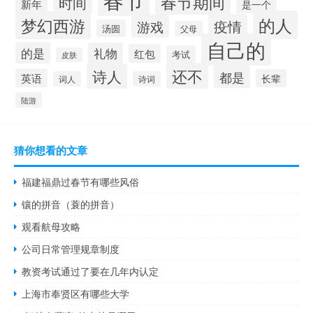
春节期间
时间
新年
是一个
的人
梦幻西游
疫情
游戏
汤圆
父母
自己的
的是
礼物
红包
考试
皮肤
还不
诗人
都是
英语
长辈
词人
诗词
陆游
猜你想看的文章
福建福鼎过春节有哪些风俗
镶的拼音（蓑的拼音）
观看航母攻略
公司日常管理规章制度
教资考试通过了要在几年内认定
上海市奉贤区有哪些大学