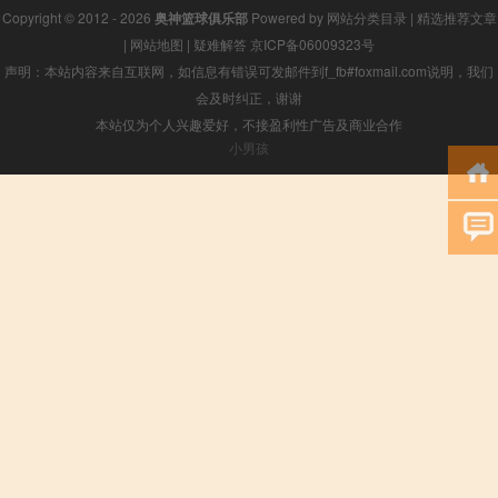
Copyright © 2012 - 2026
奥神篮球俱乐部
Powered by
网站分类目录
|
精选推荐文章
|
网站地图
|
疑难解答
京ICP备06009323号
声明：本站内容来自互联网，如信息有错误可发邮件到f_fb#foxmail.com说明，我们
会及时纠正，谢谢
本站仅为个人兴趣爱好，不接盈利性广告及商业合作
小男孩