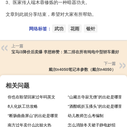
3、医家传人端木蓉修炼的一种暗器功夫。
文章到此就分享结束，希望对大家有所帮助。
网络标签：
武功
花雨
银针
上一篇
宝马i3降价后卖爆 李想称赞：第二排在所有纯电中型轿车最好
下一篇
戴尔n4050笔记本参数（戴尔n4050）
相关问题
你也在盼望回家过年吗英文
“山藏古寺寂无僧”的出处是哪里
8人化妖工坊攻略
“酒酣眠折玉搔头”的出处是哪里
“断肠曲曲屏山”的出处是哪里
幼儿教师怎么考编制
南方过年卖什么比较火热
怎么消除冬天裙子静电妙招