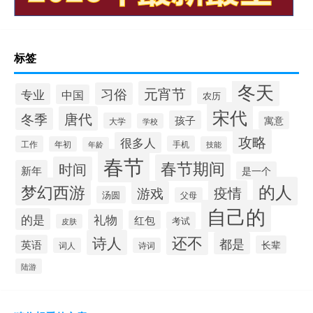
标签
冬天
元宵节
习俗
专业
中国
农历
宋代
唐代
冬季
孩子
寓意
大学
学校
攻略
很多人
工作
手机
年初
技能
年龄
春节
春节期间
时间
新年
是一个
的人
梦幻西游
疫情
游戏
汤圆
父母
自己的
的是
礼物
红包
考试
皮肤
还不
诗人
都是
英语
长辈
词人
诗词
陆游