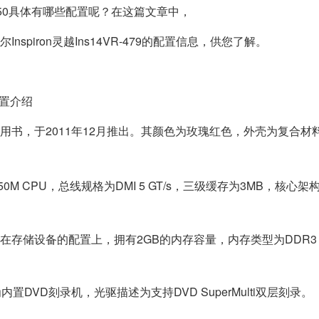
050具体有哪些配置呢？在这篇文章中，
戴尔Inspiron灵越Ins14VR-479的配置信息，供您了解。
)配置介绍
家用全能学生用书，于2011年12月推出。其颜色为玫瑰红色，外壳为复合
350M CPU，总线规格为DMI 5 GT/s，三级缓存为3MB，核心架构为
 W.在存储设备的配置上，拥有2GB的内存容量，内存类型为DDR3 1
内置DVD刻录机，光驱描述为支持DVD SuperMulti双层刻录。