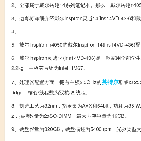
2、全部属于戴尔岳翎14系列笔记本。那么，戴尔岳翎n4
3、边肖将详细介绍戴尔Inspiron灵越14(Ins14VD-436)和
4、
5、戴尔Inspiron n4050的戴尔Inspiron 14(Ins14VD-436
6、戴尔Inspiron灵越14(Ins14VD-436)是一款
2.2kg，主板芯片组为Intel HM67。
英特尔
7、处理器配置方面，拥有主频2.3GHz的
酷睿i3 2
ridge，核心/线程数为双核/四线程。
8、制造工艺为32nm，指令集为AVX和64bit，功耗为35
z，插槽数量为2xSO-DIMM，最大内存容量为16GB。
9、硬盘容量为320GB，硬盘描述为5400 rpm，光驱类型为