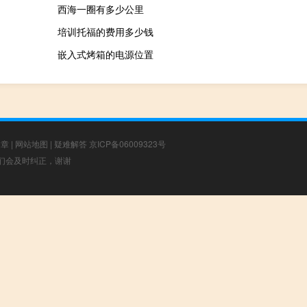
西海一圈有多少公里
培训托福的费用多少钱
嵌入式烤箱的电源位置
文章
|
网站地图
|
疑难解答
京ICP备06009323号
，我们会及时纠正，谢谢