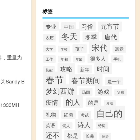
标签
元宵节
习俗
专业
中国
冬天
唐代
冬季
农历
宋代
孩子
寓意
大学
学校
材料，重量为
很多人
工作
手机
年初
年龄
攻略
时间
新年
技能
春节
春节期间
Sandy B
是一个
梦幻西游
游戏
汤圆
父母
的人
疫情
的是
皮肤
333MH
自己的
礼物
红包
考试
诗人
英语
词人
诗词
还不
都是
长辈
陆游