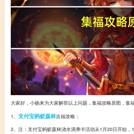
大家好，小杨来为大家解答以上问题，集福攻略原图，集
支付宝
蚂蚁
森林
1、
吉福攻略：
2、注：支付宝蚂蚁森林浇水滴弗卡活动从1月20日开始，1