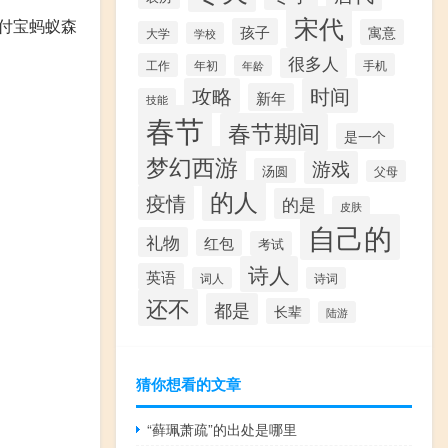
宋代
付宝蚂蚁森
孩子
寓意
大学
学校
很多人
工作
手机
年初
年龄
攻略
时间
新年
技能
春节
春节期间
是一个
梦幻西游
游戏
汤圆
父母
的人
疫情
的是
皮肤
自己的
礼物
红包
考试
诗人
英语
词人
诗词
还不
都是
长辈
陆游
猜你想看的文章
“藓珮萧疏”的出处是哪里