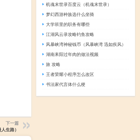
机魂末世录百度云（机魂末世录）
梦幻西游种族选什么坐骑
大学班里的职务有哪些
江湖风云录攻略钓鱼攻略
风暴峡湾神秘钱币（风暴峡湾 迅如疾风）
湖南耒阳过年肉的做法视频
旅 攻略
王者荣耀小程序怎么改区
书法家代言体什么梗
下一篇
漫人生路）