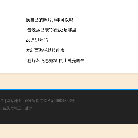
换自己的照片拜年可以吗
“齿发虽已衰”的出处是哪里
28是过年吗
梦幻西游辅助技能表
“粉蝶丛飞恋短墙”的出处是哪里
文章
|
网站地图
|
疑难解答
京ICP备06009323号
，我们会及时纠正，谢谢