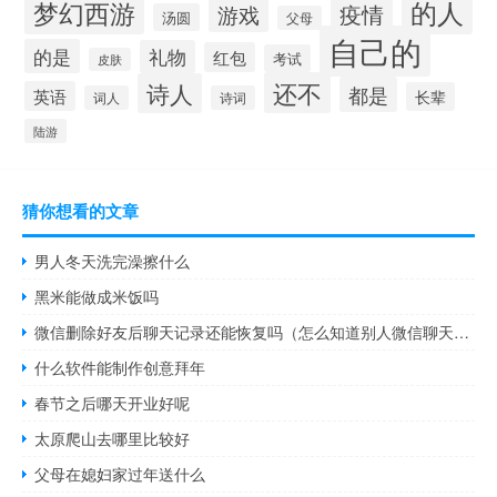
的人
梦幻西游
疫情
游戏
汤圆
父母
自己的
的是
礼物
红包
考试
皮肤
还不
诗人
都是
英语
长辈
词人
诗词
陆游
猜你想看的文章
男人冬天洗完澡擦什么
黑米能做成米饭吗
微信删除好友后聊天记录还能恢复吗（怎么知道别人微信聊天记录）
什么软件能制作创意拜年
春节之后哪天开业好呢
太原爬山去哪里比较好
父母在媳妇家过年送什么