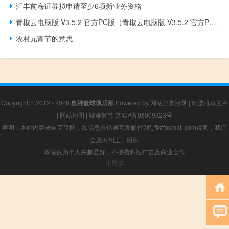
汇丰前海证券拟申请至少6项新业务资格
青椒云电脑版 V3.5.2 官方PC版（青椒云电脑版 V3.5.2 官方PC版功能简介）
农村元宵节的意思
Copyright © 2012 - 2026
奥神篮球俱乐部
Powered by
网站分类目录
|
精选推荐文章
|
网站地图
|
疑难解答
京ICP备06009323号
声明：本站内容来自互联网，如信息有错误可发邮件到f_fb#foxmail.com说明，我们
会及时纠正，谢谢
本站仅为个人兴趣爱好，不接盈利性广告及商业合作
小男孩