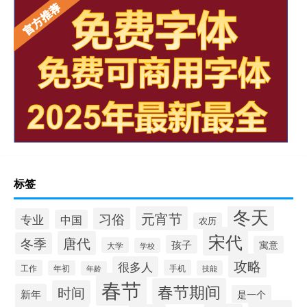
标签
冬天
元宵节
习俗
专业
中国
农历
宋代
唐代
冬季
孩子
寓意
大学
学校
攻略
很多人
工作
手机
年初
技能
年龄
春节
春节期间
时间
新年
是一个