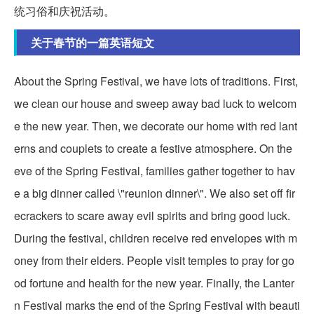
统习俗和庆祝活动。
关于春节的一篇英语短文
About the Spring Festival, we have lots of traditions. First,
we clean our house and sweep away bad luck to welcom
e the new year. Then, we decorate our home with red lant
erns and couplets to create a festive atmosphere. On the
eve of the Spring Festival, families gather together to hav
e a big dinner called \"reunion dinner\". We also set off fir
ecrackers to scare away evil spirits and bring good luck.
During the festival, children receive red envelopes with m
oney from their elders. People visit temples to pray for go
od fortune and health for the new year. Finally, the Lanter
n Festival marks the end of the Spring Festival with beauti