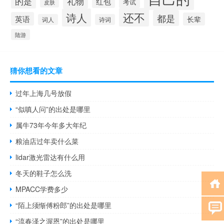
的是
礼物
红包
考试
皮肤
还不
诗人
都是
英语
长辈
词人
诗词
陆游
猜你想看的文章
过年上海几号放假
“似嗔人问”的出处是哪里
属牛73年今年多大年纪
粮油店过年卖什么菜
lidar激光雷达有什么用
冬天的鞋子怎么洗
MPACC学费多少
“陌上须惭傅粉郎”的出处是哪里
“流春泽之渥恩”的出处是哪里