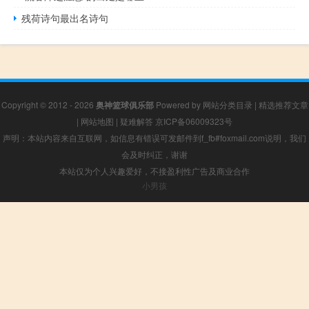
残荷诗句最出名诗句
Copyright © 2012 - 2026
奥神篮球俱乐部
Powered by
网站分类目录
|
精选推荐文章
|
网站地图
|
疑难解答
京ICP备06009323号
声明：本站内容来自互联网，如信息有错误可发邮件到f_fb#foxmail.com说明，我们
会及时纠正，谢谢
本站仅为个人兴趣爱好，不接盈利性广告及商业合作
小男孩