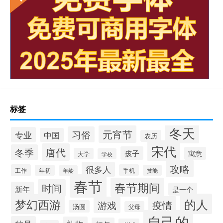
标签
冬天
元宵节
习俗
专业
中国
农历
宋代
唐代
冬季
孩子
寓意
大学
学校
攻略
很多人
工作
手机
年初
技能
年龄
春节
春节期间
时间
新年
是一个
的人
梦幻西游
疫情
游戏
汤圆
父母
自己的