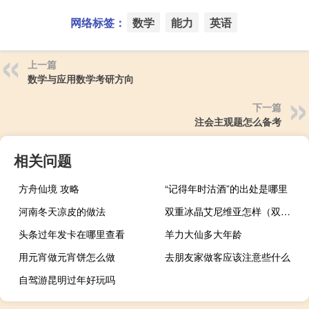
网络标签：
数学
能力
英语
上一篇
数学与应用数学考研方向
下一篇
注会主观题怎么备考
相关问题
方舟仙境 攻略
“记得年时沽酒”的出处是哪里
河南冬天凉皮的做法
双重冰晶艾尼维亚怎样（双重冰晶艾尼维亚快吧）
头条过年发卡在哪里查看
羊力大仙多大年龄
用元宵做元宵饼怎么做
去朋友家做客应该注意些什么
自驾游昆明过年好玩吗