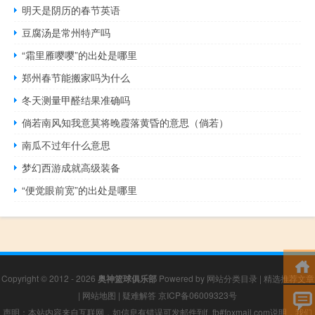
明天是阴历的春节英语
豆腐汤是常州特产吗
“霜里雁嘤嘤”的出处是哪里
郑州春节能搬家吗为什么
冬天测量甲醛结果准确吗
倘若南风知我意莫将晚霞落黄昏的意思（倘若）
南瓜不过年什么意思
梦幻西游成就高级装备
“便觉眼前宽”的出处是哪里
Copyright © 2012 - 2026
奥神篮球俱乐部
Powered by
网站分类目录
|
精选推荐文章
|
网站地图
|
疑难解答
京ICP备06009323号
声明：本站内容来自互联网，如信息有错误可发邮件到f_fb#foxmail.com说明，我们