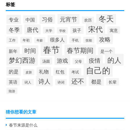
标签
冬天
元宵节
习俗
专业
中国
农历
宋代
唐代
冬季
孩子
寓意
大学
学校
攻略
很多人
工作
手机
年初
技能
年龄
春节
春节期间
时间
新年
是一个
的人
梦幻西游
疫情
游戏
汤圆
父母
自己的
的是
礼物
红包
考试
皮肤
还不
诗人
都是
英语
长辈
词人
诗词
陆游
猜你想看的文章
春节来源是什么