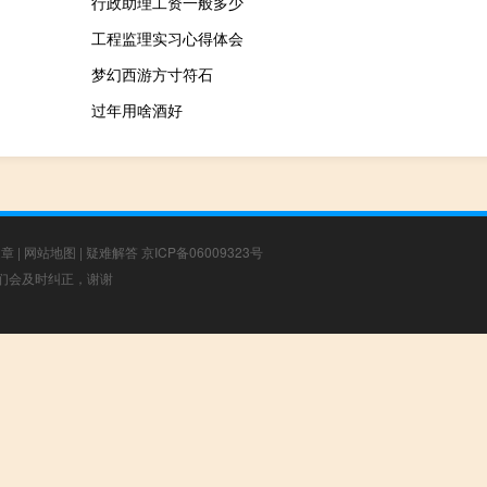
行政助理工资一般多少
工程监理实习心得体会
梦幻西游方寸符石
过年用啥酒好
文章
|
网站地图
|
疑难解答
京ICP备06009323号
，我们会及时纠正，谢谢