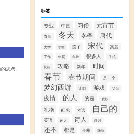
标签
元宵节
习俗
专业
中国
冬天
唐代
冬季
农历
宋代
孩子
寓意
大学
学校
很多人
工作
手机
年初
年龄
攻略
时间
新年
技能
力的思考。
春节
春节期间
是一个
梦幻西游
游戏
汤圆
父母
的人
疫情
的是
皮肤
自己的
礼物
红包
考试
诗人
英语
词人
诗词
还不
都是
长辈
陆游