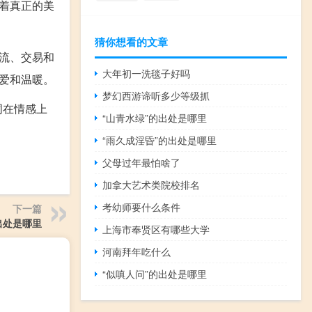
着真正的美
猜你想看的文章
流、交易和
大年初一洗毯子好吗
爱和温暖。
梦幻西游谛听多少等级抓
词在情感上
“山青水绿”的出处是哪里
“雨久成淫昏”的出处是哪里
父母过年最怕啥了
加拿大艺术类院校排名
考幼师要什么条件
下一篇
出处是哪里
上海市奉贤区有哪些大学
河南拜年吃什么
“似嗔人问”的出处是哪里