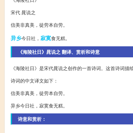
宋代 晁说之
信美非真美，徒劳本自劳。
异乡
寂寞
今日社，
食无糕。
《海陵社日》晁说之 翻译、赏析和诗意
《海陵社日》是宋代晁说之创作的一首诗词。这首诗词描
诗词的中文译文如下：
信美非真美，徒劳本自劳。
异乡今日社，寂寞食无糕。
诗意和赏析：