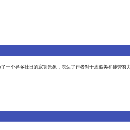
绘了一个异乡社日的寂寞景象，表达了作者对于虚假美和徒劳努