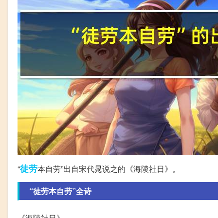
徒劳
“
本自劳”出自宋代晁说之的《海陵社日》。
“徒劳本自劳”全诗
《海陵社日》