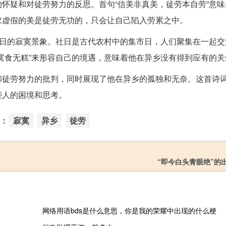
怀疑和对徒劳努力的反思。首句“信美非真美，徒劳本自劳”意味
求虚假的美是徒劳无功的，只会让自己陷入劳累之中。
社日的寂寞景象。社日是古代农村中的集市日，人们聚集在一起交
寞食无糕”来形容自己的境遇，意味着他在异乡没有得到应有的关
和徒劳努力的批判，同时展现了他在异乡的孤独和无奈。这首诗
些人的困境和思考。
：
寂寞
异乡
徒劳
“即今白头青眼绝”的
网络用语bds是什么意思，你是我的荣耀中出现的什么梗