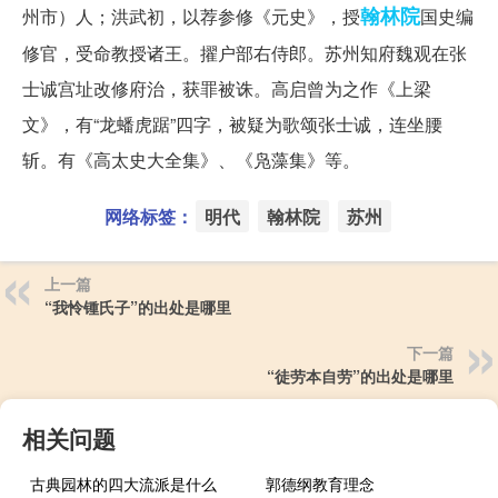
翰林院
州市）人；洪武初，以荐参修《元史》，授
国史编
修官，受命教授诸王。擢户部右侍郎。苏州知府魏观在张
士诚宫址改修府治，获罪被诛。高启曾为之作《上梁
文》，有“龙蟠虎踞”四字，被疑为歌颂张士诚，连坐腰
斩。有《高太史大全集》、《凫藻集》等。
网络标签：
明代
翰林院
苏州
上一篇
“我怜锺氏子”的出处是哪里
下一篇
“徒劳本自劳”的出处是哪里
相关问题
古典园林的四大流派是什么
郭德纲教育理念