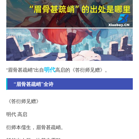
明代
“眉骨甚疏峭”出自
高启的《答衍师见赠》。
“眉骨甚疏峭”全诗
《答衍师见赠》
明代 高启
衍师本儒生，眉骨甚疏峭。