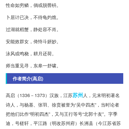
性命如穷鳞，倘或脱罾枿。
卜居计已决，不待龟灼燋。
过湖就稻蟹，静处容不肖。
安能效群女，倚恃斗妍妙。
泳风或鸣桡，耕月还荷。
师当重见寻，东皋一舒啸。
作者简介(高启)
苏州
高启（1336－1373）汉族，江苏
人，元末明初著名
诗人，与杨基、张羽、徐贲被誉为“吴中四杰”，当时论者
把他们比作“明初四杰”，又与王行等号“北郭十友”。字季
迪，号槎轩，平江路（明改苏州府）长洲县（今江苏省苏