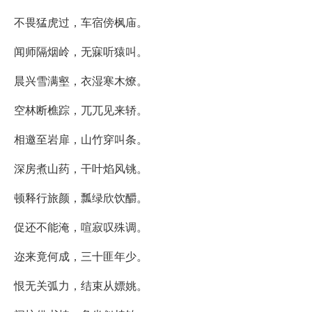
不畏猛虎过，车宿傍枫庙。
闻师隔烟岭，无寐听猿叫。
晨兴雪满壑，衣湿寒木燎。
空林断樵踪，兀兀见来轿。
相邀至岩扉，山竹穿叫条。
深房煮山药，干叶焰风铫。
顿释行旅颜，瓢绿欣饮釂。
促还不能淹，喧寂叹殊调。
迩来竟何成，三十匪年少。
恨无关弧力，结束从嫖姚。