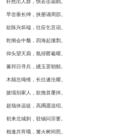
轩然出人群，快若击霜鹞。
早尝垂长绅，挟册诵周邵。
欲陈兴坏端，往应乞言诏。
乾纲会中颓，四海起攘剽。
仰头望天扃，氛祲匿羲曜。
蕃邦日寻兵，纁玉罢朝頫。
木颠岂绳维，长往遂沦耀。
披缁别家人，欲挽首屡掉。
超哉休远徒，高躅愿追绍。
初来北城刹，驻锡问宗要。
相逢共宵哦，篝火树间照。