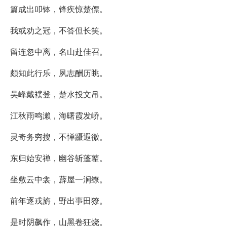
篇成出叩钵，锋疾惊楚僄。
我或劝之冠，不答但长笑。
留连忽中离，名山赴佳召。
颇知此行乐，夙志酬历眺。
吴峰戴襆登，楚水投文吊。
江秋雨鸣濑，海曙霞发峤。
灵奇务穷搜，不惮蹑遐徼。
东归始安禅，幽谷斩蓬藋。
坐敷云中衾，薜屋一涧缭。
前年逐戎旃，野出事田獠。
是时阴飙作，山黑卷狂烧。