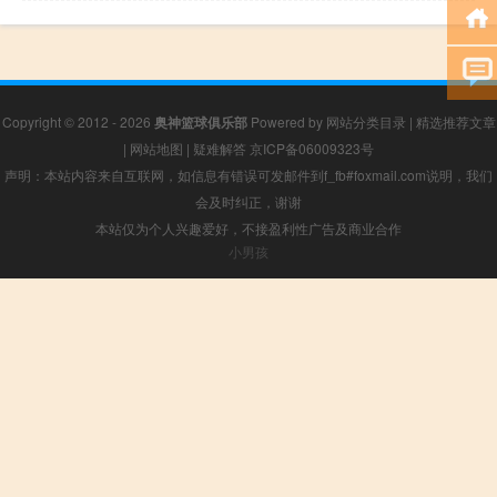
Copyright © 2012 - 2026
奥神篮球俱乐部
Powered by
网站分类目录
|
精选推荐文章
|
网站地图
|
疑难解答
京ICP备06009323号
声明：本站内容来自互联网，如信息有错误可发邮件到f_fb#foxmail.com说明，我们
会及时纠正，谢谢
本站仅为个人兴趣爱好，不接盈利性广告及商业合作
小男孩