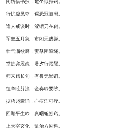
闲坊借书披，危坐似持钓。
行忧釜见夺，谒恐冠遭溺。
逢人戒谈时，涩缩刀在鞘。
军鼙五月急，市闭无贱粜。
壮气渐欲磨，妻孥困缠绕。
堂筵宾履疏，暑夕行熠耀。
师来赠长句，有誉无鄙诮。
组章眩芬涘，金奏聆要眇。
据梧起豪诵，心疢浑可疗。
回顾平生吟，真咽蚯蚓窍。
上天宰玄化，乱治方叵料。