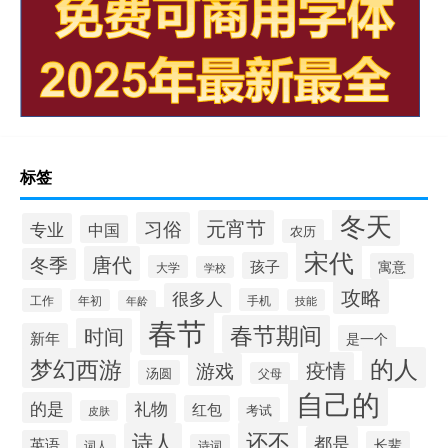
标签
冬天
元宵节
习俗
专业
中国
农历
宋代
唐代
冬季
孩子
寓意
大学
学校
攻略
很多人
工作
手机
年初
技能
年龄
春节
春节期间
时间
新年
是一个
的人
梦幻西游
疫情
游戏
汤圆
父母
自己的
的是
礼物
红包
考试
皮肤
还不
诗人
都是
英语
长辈
词人
诗词