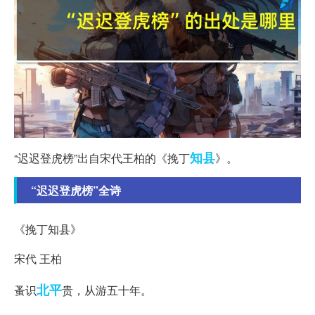
知县
“迟迟登虎榜”出自宋代王柏的《挽丁
》。
“迟迟登虎榜”全诗
《挽丁知县》
宋代 王柏
北平
蚤识
贵，从游五十年。