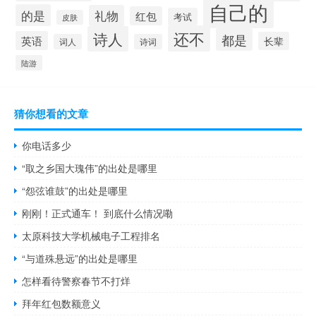
自己的
的是
礼物
红包
考试
皮肤
还不
诗人
都是
英语
长辈
词人
诗词
陆游
猜你想看的文章
你电话多少
“取之乡国大瑰伟”的出处是哪里
“怨弦谁鼓”的出处是哪里
刚刚！正式通车！ 到底什么情况嘞
太原科技大学机械电子工程排名
“与道殊悬远”的出处是哪里
怎样看待警察春节不打烊
拜年红包数额意义