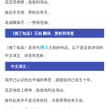
迟迟登虎榜，急急到凫仙。
振起非无地，荣枯自有天。
老成雕落尽，一壑锁苍烟。
《挽丁知县》王柏 翻译、赏析和诗意
诗人
《挽丁知县》是宋代
王柏的作品。以下是这首诗词的
中文译文、诗意和赏析：
中文译文：
我早已认识到北平城的尊贵，跟随游历已有五十年。
迟迟地登上榜单，急急地到达凫仙。
振作起来并不是没有依托，兴衰荣辱自有天命。