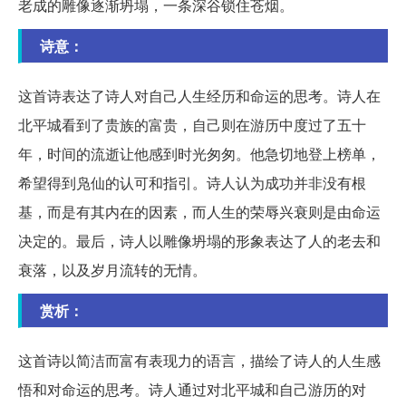
老成的雕像逐渐坍塌，一条深谷锁住苍烟。
诗意：
这首诗表达了诗人对自己人生经历和命运的思考。诗人在
北平城看到了贵族的富贵，自己则在游历中度过了五十
年，时间的流逝让他感到时光匆匆。他急切地登上榜单，
希望得到凫仙的认可和指引。诗人认为成功并非没有根
基，而是有其内在的因素，而人生的荣辱兴衰则是由命运
决定的。最后，诗人以雕像坍塌的形象表达了人的老去和
衰落，以及岁月流转的无情。
赏析：
这首诗以简洁而富有表现力的语言，描绘了诗人的人生感
悟和对命运的思考。诗人通过对北平城和自己游历的对