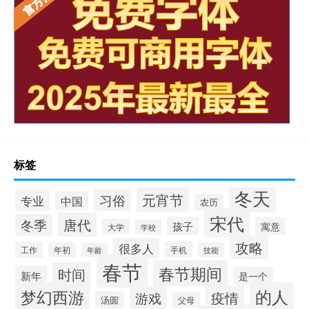
标签
冬天
元宵节
习俗
专业
中国
农历
宋代
唐代
冬季
孩子
寓意
大学
学校
攻略
很多人
工作
手机
年初
技能
年龄
春节
春节期间
时间
新年
是一个
的人
梦幻西游
疫情
游戏
汤圆
父母