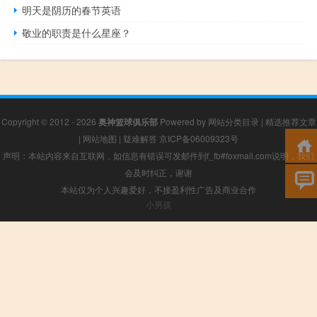
明天是阴历的春节英语
敬业的职责是什么星座？
Copyright © 2012 - 2026
奥神篮球俱乐部
Powered by
网站分类目录
|
精选推荐文章
|
网站地图
|
疑难解答
京ICP备06009323号
声明：本站内容来自互联网，如信息有错误可发邮件到f_fb#foxmail.com说明，我们
会及时纠正，谢谢
本站仅为个人兴趣爱好，不接盈利性广告及商业合作
小男孩