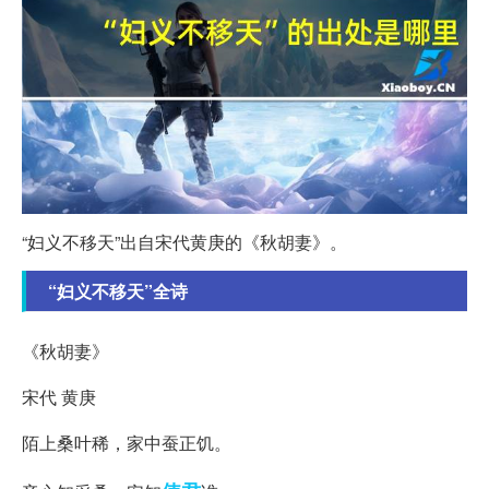
“妇义不移天”出自宋代黄庚的《秋胡妻》。
“妇义不移天”全诗
《秋胡妻》
宋代 黄庚
陌上桑叶稀，家中蚕正饥。