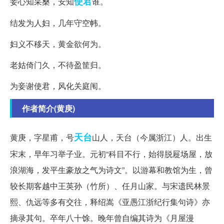
使君
妾心知采桑，安知
谁。
结发为人妇，几年守空帏。
妇义不移天，黄金欲何为。
老姑倚门久，不待盈筐归。
为妾谢使君，风化关庭闱。
作者简介(黄庚)
天台
黄庚，字星甫，号
山人，天台（今属浙江）人。出生
宋末，早年习举子业。元初“科目不行，始得脱屣场屋，放
浪湖海，发平生豪放之气为诗文”。以游幕和教馆为生，曾
较长期客越中王英孙（竹所）、任月山家。与宋遗民林景
熙、仇远等多有交往，释绍嵩《亚愚江浙纪行集句诗》亦
摘录其句。卒年八十馀。晚年曾自编其诗为《月屋漫