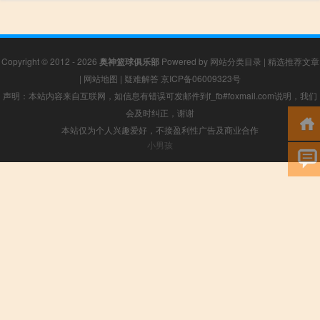
Copyright © 2012 - 2026
奥神篮球俱乐部
Powered by
网站分类目录
|
精选推荐文章
|
网站地图
|
疑难解答
京ICP备06009323号
声明：本站内容来自互联网，如信息有错误可发邮件到f_fb#foxmail.com说明，我们
会及时纠正，谢谢
本站仅为个人兴趣爱好，不接盈利性广告及商业合作
小男孩