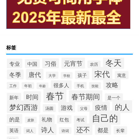
标签
冬天
元宵节
习俗
专业
中国
农历
宋代
唐代
冬季
孩子
寓意
大学
学校
攻略
很多人
工作
手机
年初
技能
年龄
春节
春节期间
时间
新年
是一个
的人
梦幻西游
疫情
游戏
汤圆
父母
自己的
的是
礼物
红包
考试
皮肤
还不
诗人
都是
英语
长辈
词人
诗词