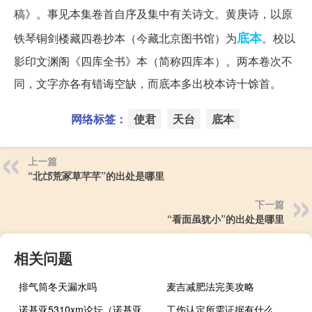
稿》。事见本集卷首自序及集中有关诗文。黄庚诗，以原
底本
铁琴铜剑楼藏四卷抄本（今藏北京图书馆）为
。校以
影印文渊阁《四库全书》本（简称四库本）。两本卷次不
同，文字亦各有错诲空缺，而底本多出校本诗十馀首。
网络标签：
使君
天台
底本
上一篇
“北邙荒冢草芊芊”的出处是哪里
下一篇
“看面虽犹小”的出处是哪里
相关问题
排气筒冬天漏水吗
麦吉减肥法完美攻略
诺基亚5310xm论坛（诺基亚5310xm论坛）
工伤认定所需证据有什么