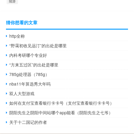
陆游
猜你想看的文章
http全称
“野霭初收见远汀”的出处是哪里
内科考研哪个专业好
“方来五过区”的出处是哪里
785g处理器（785g）
nba11年算选秀大年吗
双人大型游戏
如何在支付宝查看银行卡卡号（支付宝查看银行卡卡号）
阴阳先生之阴阳中间站哪个app能看（阴阳先生之七爷）
关于十二国记的作者