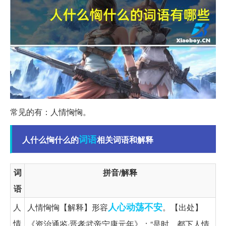
常见的有：人情恟恟。
词语
人什么恟什么的
相关词语和解释
词
拼音/解释
语
人心
动荡不安
人
人情恟恟【解释】形容
。【出处】
情
《资治通鉴·晋孝武帝宁康元年》：“是时，都下人情