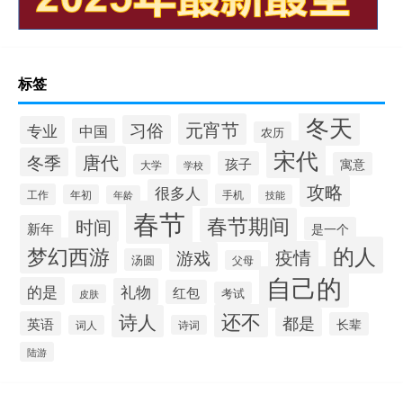
标签
冬天
元宵节
习俗
专业
中国
农历
宋代
唐代
冬季
孩子
寓意
大学
学校
攻略
很多人
工作
手机
年初
技能
年龄
春节
春节期间
时间
新年
是一个
的人
梦幻西游
疫情
游戏
汤圆
父母
自己的
的是
礼物
红包
考试
皮肤
还不
诗人
都是
英语
长辈
词人
诗词
陆游