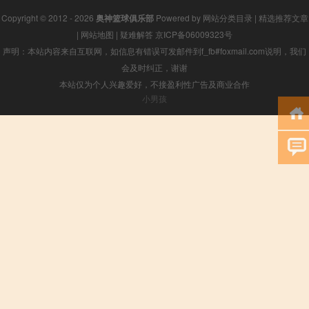
Copyright © 2012 - 2026
奥神篮球俱乐部
Powered by
网站分类目录
|
精选推荐文章
|
网站地图
|
疑难解答
京ICP备06009323号
声明：本站内容来自互联网，如信息有错误可发邮件到f_fb#foxmail.com说明，我们
会及时纠正，谢谢
本站仅为个人兴趣爱好，不接盈利性广告及商业合作
小男孩