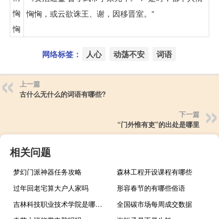
恟
恟恟，或云欲诛王、谢，因移晋室。”
恟
网络标签：
人心
动荡不安
词语
上一篇
古什么无什么的词语有哪些?
下一篇
“门外惟有吏”的出处是哪里
相关问题
梦幻门派神器任务攻略
森林工程开设课程有哪些
过年回老宅算大户人家吗
形容春节的有哪些俗语
吉林科技职业技术学院是哪一年创办的
全国碳市场每周成交数据