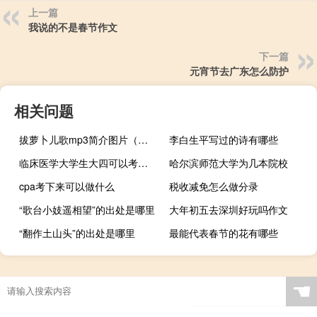
上一篇
我说的不是春节作文
下一篇
元宵节去广东怎么防护
相关问题
拔萝卜儿歌mp3简介图片（拔萝卜儿歌mp3简介）
李白生平写过的诗有哪些
临床医学大学生大四可以考研吗
哈尔滨师范大学为几本院校
cpa考下来可以做什么
税收减免怎么做分录
“歌台小妓遥相望”的出处是哪里
大年初五去深圳好玩吗作文
“翻作土山头”的出处是哪里
最能代表春节的花有哪些
☚