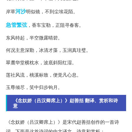
河沙
岸草
明似镜，不到尘埃花陌。
急管繁弦
，香车宝勒，正阻寻春客。
东风特起，半空微露晴碧。
何况主意深勤，冰清才藻，玉润真珪璧。
翠麓华堂横枕水，波底斜阳红湿。
莲社风流，桃溪标致，便觉凡心息。
玉尊倾尽，笑中归步钩月。
《念奴娇（吕汉卿席上）》赵善括 翻译、赏析和诗
意
《念奴娇（吕汉卿席上）》是宋代赵善括创作的一首诗
词。下面是这首诗词的中文译文、诗意和赏析：