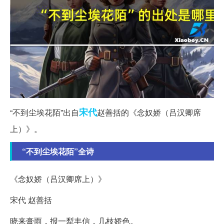
宋代
“不到尘埃花陌”出自
赵善括的《念奴娇（吕汉卿席
上）》。
“不到尘埃花陌”全诗
《念奴娇（吕汉卿席上）》
宋代 赵善括
晓来膏雨，报一犁丰信，几枝娇色。