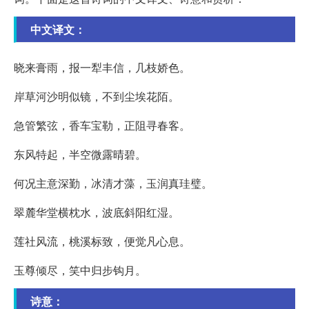
中文译文：
晓来膏雨，报一犁丰信，几枝娇色。
岸草河沙明似镜，不到尘埃花陌。
急管繁弦，香车宝勒，正阻寻春客。
东风特起，半空微露晴碧。
何况主意深勤，冰清才藻，玉润真珪璧。
翠麓华堂横枕水，波底斜阳红湿。
莲社风流，桃溪标致，便觉凡心息。
玉尊倾尽，笑中归步钩月。
诗意：