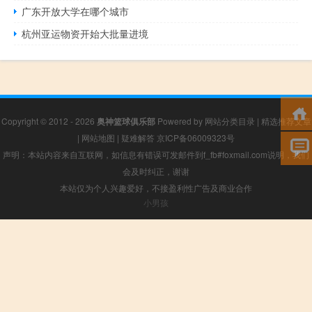
广东开放大学在哪个城市
杭州亚运物资开始大批量进境
Copyright © 2012 - 2026
奥神篮球俱乐部
Powered by
网站分类目录
|
精选推荐文章
|
网站地图
|
疑难解答
京ICP备06009323号
声明：本站内容来自互联网，如信息有错误可发邮件到f_fb#foxmail.com说明，我们
会及时纠正，谢谢
本站仅为个人兴趣爱好，不接盈利性广告及商业合作
小男孩