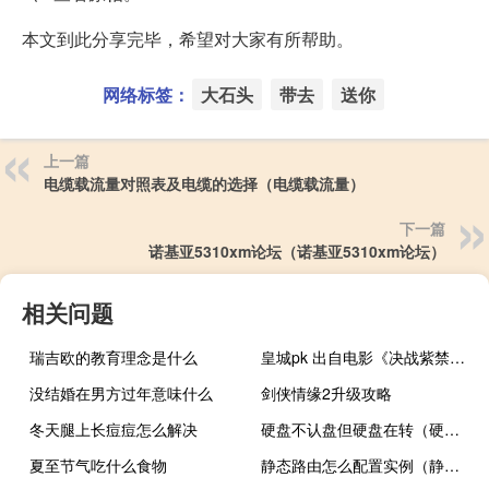
本文到此分享完毕，希望对大家有所帮助。
网络标签：
大石头
带去
送你
上一篇
电缆载流量对照表及电缆的选择（电缆载流量）
下一篇
诺基亚5310xm论坛（诺基亚5310xm论坛）
相关问题
瑞吉欧的教育理念是什么
皇城pk 出自电影《决战紫禁之巅》什么梗
没结婚在男方过年意味什么
剑侠情缘2升级攻略
冬天腿上长痘痘怎么解决
硬盘不认盘但硬盘在转（硬盘不认）
夏至节气吃什么食物
静态路由怎么配置实例（静态路由怎么配置）