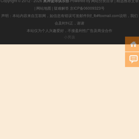
Copyright © 2012 - 2026
奥神篮球俱乐部
Powered by
网站分类目录
|
精选推荐文章
|
网站地图
|
疑难解答
京ICP备06009323号
声明：本站内容来自互联网，如信息有错误可发邮件到f_fb#foxmail.com说明，我们
会及时纠正，谢谢
本站仅为个人兴趣爱好，不接盈利性广告及商业合作
小男孩