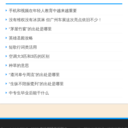
手机和视频在年轻人教育中越来越重要
没有维权没有冰淇淋 但广州车展这次亮点依旧不少！
“茅屋竹窗”的出处是哪里
英雄圣殿攻略
短歌行词类活用
空调大3匹和3匹的区别
种草的意思
“遵河皋兮周流”的出处是哪里
“生纵不陪振鹭列”的出处是哪里
中专生毕业后能干什么