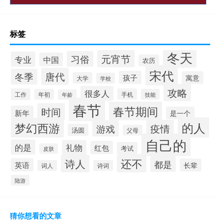
标签
冬天
元宵节
习俗
专业
中国
农历
宋代
唐代
冬季
孩子
寓意
大学
学校
攻略
很多人
工作
手机
年初
技能
年龄
春节
春节期间
时间
新年
是一个
的人
梦幻西游
疫情
游戏
汤圆
父母
自己的
的是
礼物
红包
考试
皮肤
还不
诗人
都是
英语
长辈
词人
诗词
陆游
猜你想看的文章