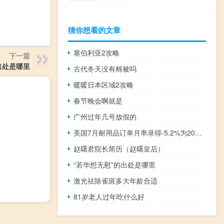
猜你想看的文章
塞伯利亚2攻略
下一篇
出处是哪里
古代冬天没有棉被吗
暖暖日本区域2攻略
春节晚会啊就是
广州过年几号放假的
美国7月耐用品订单月率录得-5.2%为2020年4月以来最大降幅
赵曙君院长简历（赵曙皇后）
“若华想无慰”的出处是哪里
激光祛除雀斑多大年龄合适
81岁老人过年吃什么好