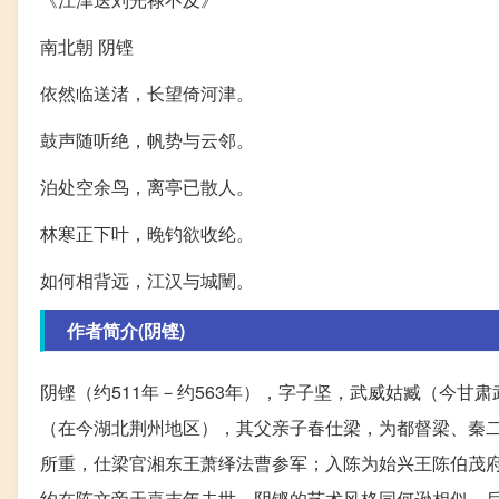
南北朝 阴铿
依然临送渚，长望倚河津。
鼓声随听绝，帆势与云邻。
泊处空余鸟，离亭已散人。
林寒正下叶，晚钓欲收纶。
如何相背远，江汉与城闉。
作者简介(阴铿)
阴铿（约511年－约563年），字子坚，武威姑臧（今
（在今湖北荆州地区），其父亲子春仕梁，为都督梁、秦
所重，仕梁官湘东王萧绎法曹参军；入陈为始兴王陈伯茂
约在陈文帝天嘉末年去世。阴铿的艺术风格同何逊相似，后