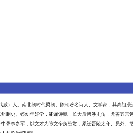
甘肃武威）人。南北朝时代梁朝、陈朝著名诗人、文学家，其高祖袭
二州刺史。铿幼年好学，能诵诗赋，长大后博涉史传，尤善五言
府中录事参军，以文才为陈文帝所赞赏，累迁晋陵太守、员外、
人并称为“阴何”。