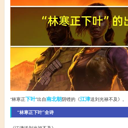
下叶
南北朝
江津
“林寒正
”出自
阴铿的《
送刘光禄不及》。
“林寒正下叶”全诗
《江津送刘光禄不及》