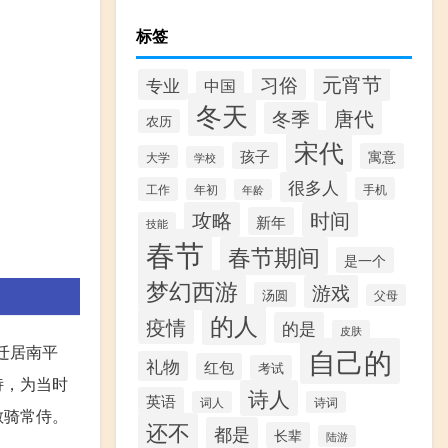
标签
元宵节
习俗
专业
中国
冬天
唐代
冬季
农历
宋代
孩子
寓意
大学
学校
很多人
工作
手机
年初
年龄
攻略
时间
新年
技能
春节
春节期间
是一个
梦幻西游
游戏
汤圆
父母
的人
疫情
的是
皮肤
迁居南平
自己的
礼物
红包
考试
诗，为当时
诗人
英语
词人
诗词
散骑常侍。
还不
都是
长辈
陆游