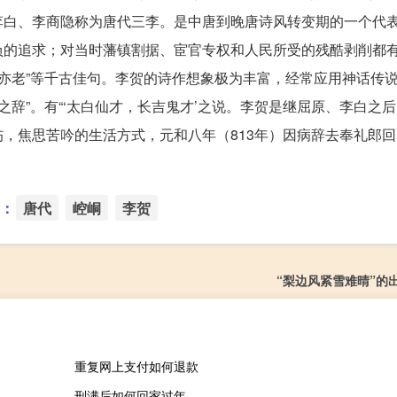
李白、李商隐称为唐代三李。是中唐到晚唐诗风转变期的一个代
负的追求；对当时藩镇割据、宦官专权和人民所受的残酷剥削都
情天亦老”等千古佳句。李贺的诗作想象极为丰富，经常应用神话传
仙之辞”。有“‘太白仙才，长吉鬼才’之说。李贺是继屈原、李白之
，焦思苦吟的生活方式，元和八年（813年）因病辞去奉礼郎回
：
唐代
崆峒
李贺
“梨边风紧雪难晴”的
重复网上支付如何退款
刑满后如何回家过年