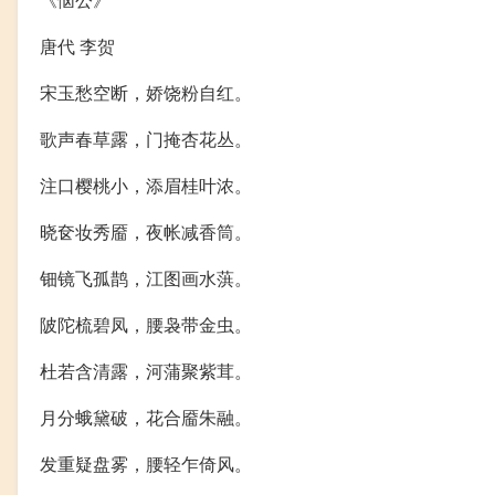
唐代 李贺
宋玉愁空断，娇饶粉自红。
歌声春草露，门掩杏花丛。
注口樱桃小，添眉桂叶浓。
晓奁妆秀靥，夜帐减香筒。
钿镜飞孤鹊，江图画水葓。
陂陀梳碧凤，腰袅带金虫。
杜若含清露，河蒲聚紫茸。
月分蛾黛破，花合靥朱融。
发重疑盘雾，腰轻乍倚风。