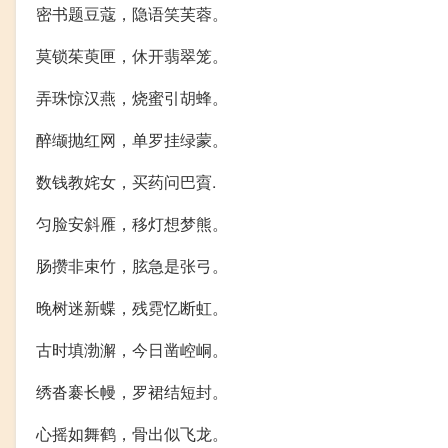
密书题豆蔻，隐语笑芙蓉。
莫锁茱萸匣，休开翡翠笼。
弄珠惊汉燕，烧蜜引胡蜂。
醉缬抛红网，单罗挂绿蒙。
数钱教姹女，买药问巴賨.
匀脸安斜雁，移灯想梦熊。
肠攒非束竹，胘急是张弓。
晚树迷新蝶，残霓忆断虹。
古时填渤澥，今日凿崆峒。
绣沓褰长幔，罗裙结短封。
心摇如舞鹤，骨出似飞龙。