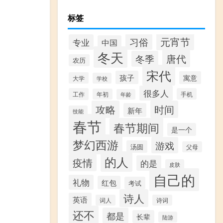
标签
元宵节
习俗
专业
中国
冬天
唐代
冬季
农历
宋代
孩子
寓意
大学
学校
很多人
工作
手机
年初
年龄
攻略
时间
新年
技能
春节
春节期间
是一个
梦幻西游
游戏
汤圆
父母
的人
疫情
的是
皮肤
自己的
礼物
红包
考试
诗人
英语
词人
诗词
还不
都是
长辈
陆游