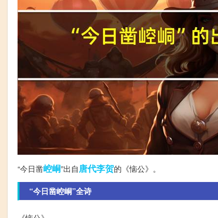
崆峒
唐代
李贺
“今日凿
”出自
的《恼公》。
“今日凿崆峒”全诗
《恼公》