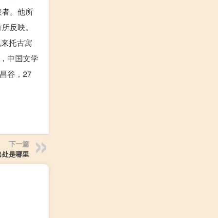
表者。他所
有所反映。
说来托古寓
后，中国文学
昌谷，27
下一篇
出处是哪里