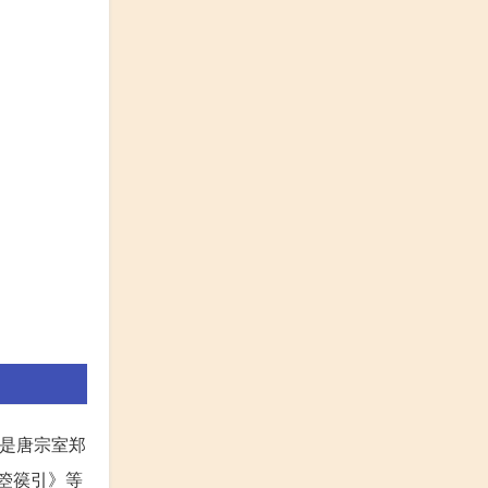
，是唐宗室郑
凭箜篌引》等