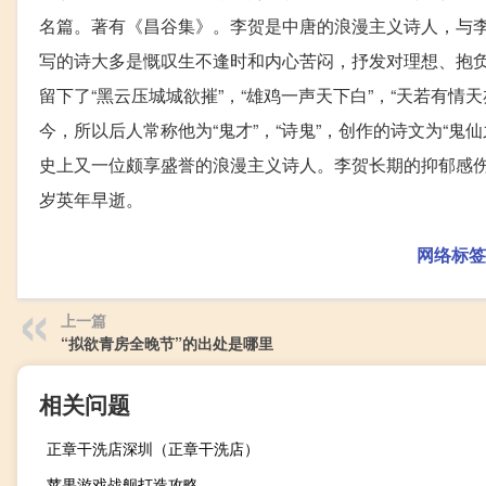
名篇。著有《昌谷集》。李贺是中唐的浪漫主义诗人，与
写的诗大多是慨叹生不逢时和内心苦闷，抒发对理想、抱
留下了“黑云压城城欲摧”，“雄鸡一声天下白”，“天若有
今，所以后人常称他为“鬼才”，“诗鬼”，创作的诗文为“鬼
史上又一位颇享盛誉的浪漫主义诗人。李贺长期的抑郁感伤
岁英年早逝。
网络标签
上一篇
“拟欲青房全晚节”的出处是哪里
相关问题
正章干洗店深圳（正章干洗店）
苹果游戏战舰打造攻略