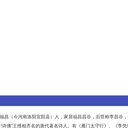
河南福昌（今河南洛阳宜阳县）人，家居福昌昌谷，后世称李昌谷
白、“诗佛”王维相齐名的唐代著名诗人。有《雁门太守行》、《李