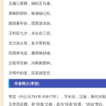
玉漏三星曙，铜街五马逢。
犀株防胆怯，银液镇心忪。
跳脱看年命，琵琶道吉凶。
王时应七夕，夫位在三宫。
无力涂云母，多方带药翁。
符因青鸟送，囊用绛纱缝。
汉苑寻官柳，河桥阂禁钟。
月明中妇觉，应笑画堂空。
作者简介(李贺)
李贺（约公元791年-约817年），字长吉，汉族，唐代
王李亮后裔。有“诗鬼”之称，是与“诗圣”杜甫、“诗仙”李