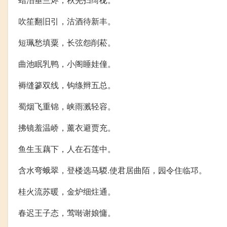
吹笙翻旧引，沽酒待新丰。
短珮愁填粟，长弦怨削菘。
曲池眠乳鸭，小阁睡娃僮。
褥缝篸双线，钩绦辫五总。
蜀烟飞重锦，峡雨溅轻容。
拂镜羞温峤，薰衣避贾充。
鱼生玉藕下，人在石莲中。
含水弯蛾翠，登楼选马騣.使君居曲陌，园令住临邛。
桂火流苏暖，金炉细炷通。
春迟王子态，莺啭谢娘慵。