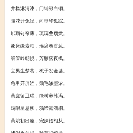
井槛淋清漆，门铺缀白铜。
隈花开兔径，向壁印狐踪。
玳瑁钉帘薄，琉璃叠扇烘。
象床缘素柏，瑶席卷香葱。
细管吟朝幌，芳醪落夜枫。
宜男生楚巷，栀子发金墉。
龟甲开屏涩，鹅毛渗墨浓。
黄庭留卫瓘，绿树养韩冯。
鸡唱星悬柳，鸦啼露滴桐。
黄娥初出座，宠妹始相从。
蜡泪垂兰烬，秋芜扫绮栊。