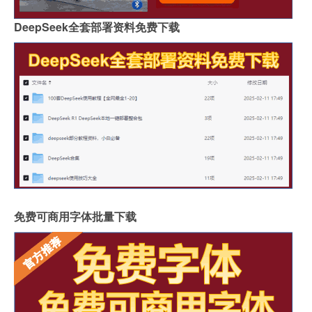
DeepSeek全套部署资料免费下载
免费可商用字体批量下载