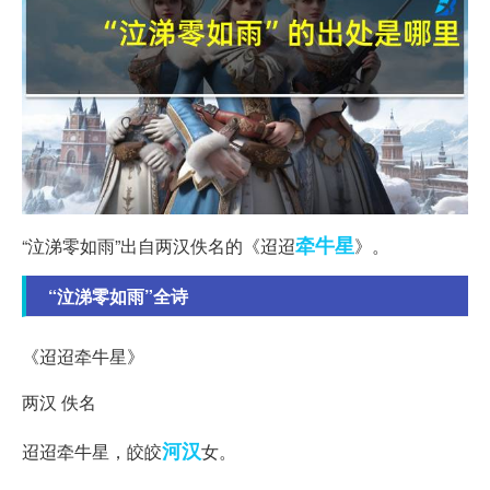
牵牛星
“泣涕零如雨”出自两汉佚名的《迢迢
》。
“泣涕零如雨”全诗
《迢迢牵牛星》
两汉 佚名
河汉
迢迢牵牛星，皎皎
女。