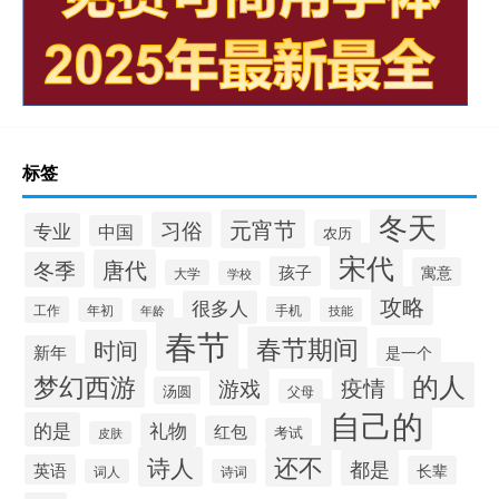
标签
冬天
元宵节
习俗
专业
中国
农历
宋代
唐代
冬季
孩子
寓意
大学
学校
攻略
很多人
工作
手机
年初
技能
年龄
春节
春节期间
时间
新年
是一个
的人
梦幻西游
疫情
游戏
汤圆
父母
自己的
的是
礼物
红包
考试
皮肤
还不
诗人
都是
英语
长辈
词人
诗词