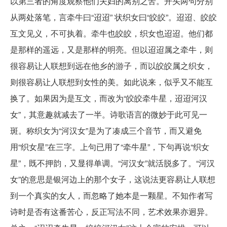
以第三者的角度观察他们夫妇的离别之苦。开头两句分别
从两处落笔，言牵牛曰“迢迢” 状织女曰“皎皎”。迢迢、皎皎
互文见义，不可执着。牵牛也皎皎，织女也迢迢。他们都
是那样的遥远，又是那样的明亮。但以迢迢属之牵牛，则
很容易让人联想到远在他乡的游子，而以皎皎属之织女，
则很容易让人联想到女性的美。如此说来，似乎又不能互
换了。如果因为是互文，而改为“皎皎牵牛星，迢迢河汉
女”，其意趣就减去了一半。诗歌语言的微妙于此可见一
斑。称织女为“河汉女”是为了凑成三个音节，而又避免
用“织女星”在三字。上句已用了“牵牛星”，下句再说“织女
星”，既不押韵，又显得单调。“河汉女”就活脱多了。“河汉
女”的意思是银河边上的那个女子，这说法更容易让人联想
到一个真实的女人，而忽略了她本是一颗星。不知作者写
诗时是否有这番苦心，反正写法不同，艺术效果亦迥异。