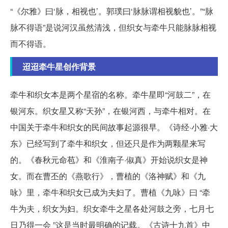
“《尔雅》曰‘脉，相视也’。郭璞曰‘脉脉谓相视貌也’。”“脉
脉不得语”是说河汉虽然清浅，但织女与牵牛只能脉脉相视
而不得语。
迢迢牵牛星创作背景
牵牛和织女本是两个星宿的名称。牵牛星即“河鼓二”，在
银河东。织女星又称“天孙”，在银河西，与牵牛相对。在
中国关于牵牛和织女的民间故事起源很早。《诗经·小雅·大
东》已经写到了牵牛和织女，但还只是作为两颗星来写
的。《春秋元命苞》和《淮南子·俶真》开始说织女是神
女。而在曹丕的《燕歌行》，曹植的《洛神赋》和《九
咏》里，牵牛和织女已成为夫妇了。曹植《九咏》曰 “牵
牛为夫，织女为妇。织女牵牛之星各处河鼓之旁，七月七
日乃得一会 ”这是当时最明确的记载。《古诗十九首》中