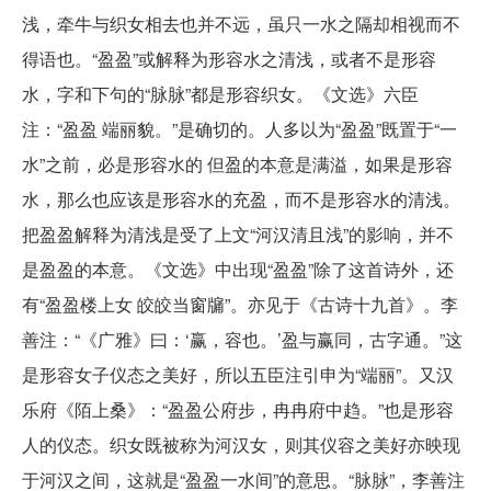
浅，牵牛与织女相去也并不远，虽只一水之隔却相视而不
得语也。“盈盈”或解释为形容水之清浅，或者不是形容
水，字和下句的“脉脉”都是形容织女。《文选》六臣
注：“盈盈 端丽貌。”是确切的。人多以为“盈盈”既置于“一
水”之前，必是形容水的 但盈的本意是满溢，如果是形容
水，那么也应该是形容水的充盈，而不是形容水的清浅。
把盈盈解释为清浅是受了上文“河汉清且浅”的影响，并不
是盈盈的本意。《文选》中出现“盈盈”除了这首诗外，还
有“盈盈楼上女 皎皎当窗牖”。亦见于《古诗十九首》。李
善注：“《广雅》曰：‘赢，容也。’盈与赢同，古字通。”这
是形容女子仪态之美好，所以五臣注引申为“端丽”。又汉
乐府《陌上桑》：“盈盈公府步，冉冉府中趋。”也是形容
人的仪态。织女既被称为河汉女，则其仪容之美好亦映现
于河汉之间，这就是“盈盈一水间”的意思。“脉脉”，李善注