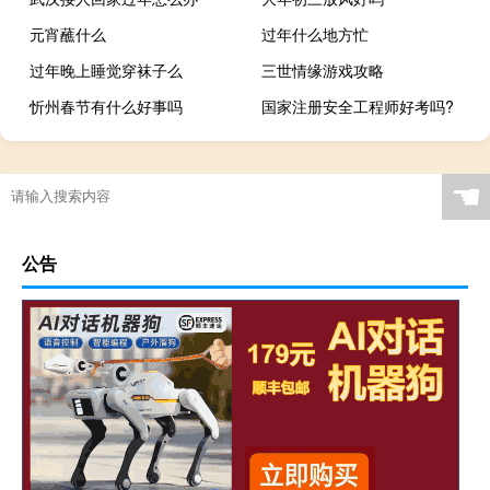
元宵蘸什么
过年什么地方忙
过年晚上睡觉穿袜子么
三世情缘游戏攻略
忻州春节有什么好事吗
国家注册安全工程师好考吗?
☚
公告