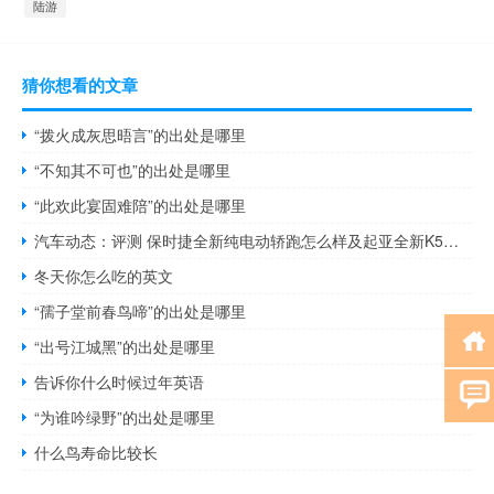
陆游
猜你想看的文章
“拨火成灰思晤言”的出处是哪里
“不知其不可也”的出处是哪里
“此欢此宴固难陪”的出处是哪里
汽车动态：评测 保时捷全新纯电动轿跑怎么样及起亚全新K5怎么样
冬天你怎么吃的英文
“孺子堂前春鸟啼”的出处是哪里
“出号江城黑”的出处是哪里
告诉你什么时候过年英语
“为谁吟绿野”的出处是哪里
什么鸟寿命比较长