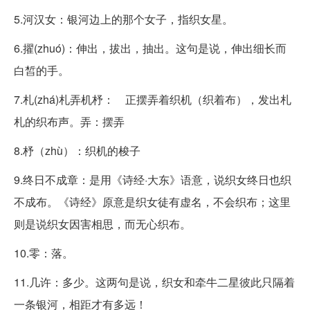
5.河汉女：银河边上的那个女子，指织女星。
6.擢(zhuó)：伸出，拔出，抽出。这句是说，伸出细长而
白皙的手。
7.札(zhá)札弄机杼： 正摆弄着织机（织着布），发出札
札的织布声。弄：摆弄
8.杼（zhù）：织机的梭子
9.终日不成章：是用《诗经·大东》语意，说织女终日也织
不成布。《诗经》原意是织女徒有虚名，不会织布；这里
则是说织女因害相思，而无心织布。
10.零：落。
11.几许：多少。这两句是说，织女和牵牛二星彼此只隔着
一条银河，相距才有多远！