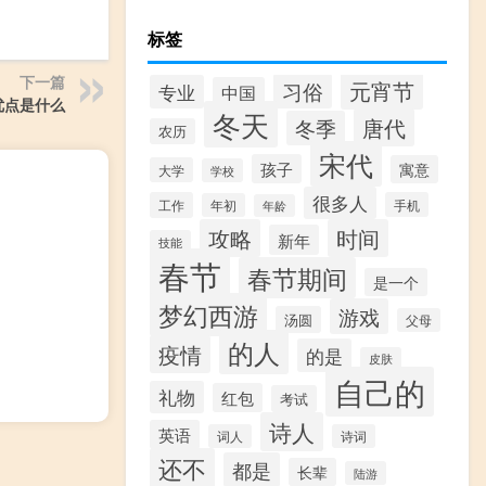
标签
下一篇
元宵节
习俗
专业
中国
优点是什么
冬天
唐代
冬季
农历
宋代
孩子
寓意
大学
学校
很多人
工作
手机
年初
年龄
攻略
时间
新年
技能
春节
春节期间
是一个
梦幻西游
游戏
汤圆
父母
的人
疫情
的是
皮肤
自己的
礼物
红包
考试
诗人
英语
词人
诗词
还不
都是
长辈
陆游