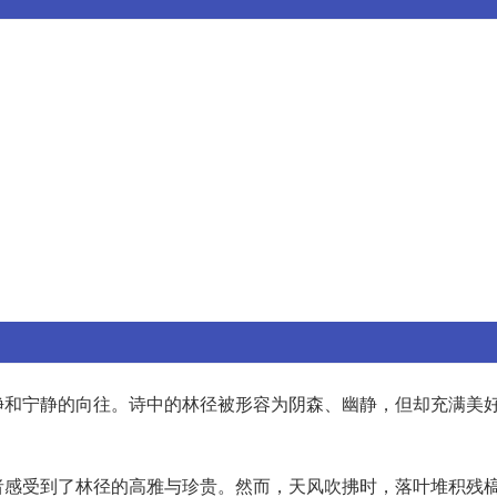
净和宁静的向往。诗中的林径被形容为阴森、幽静，但却充满美
者感受到了林径的高雅与珍贵。然而，天风吹拂时，落叶堆积残