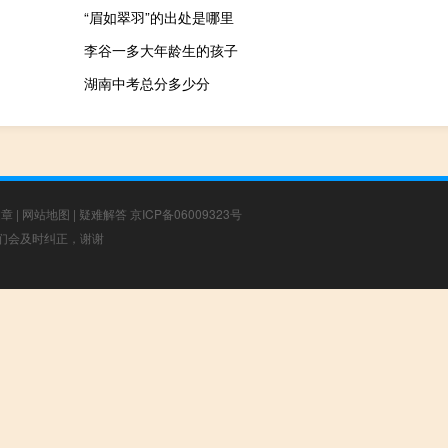
“眉如翠羽”的出处是哪里
李谷一多大年龄生的孩子
湖南中考总分多少分
文章
|
网站地图
|
疑难解答
京ICP备06009323号
，我们会及时纠正，谢谢