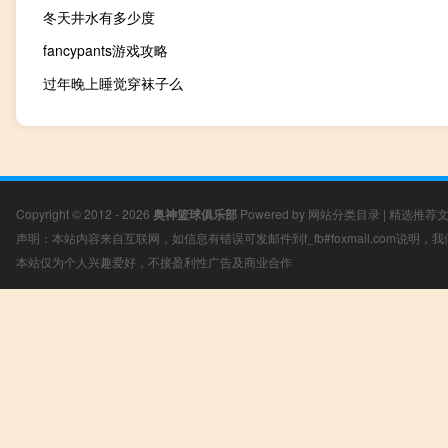
冬天井水有多少度
fancypants游戏攻略
过年晚上睡觉穿袜子么
Copyright © 2012 - 2026
奥神篮球俱乐部
Powered by
网站分类目录
|
精选推荐
声明：本站内容来自互联网，如信息有错误可发邮件到f_fb#foxmail.com说明
本站仅为个人兴趣爱好，不接盈利性广告及商业合作