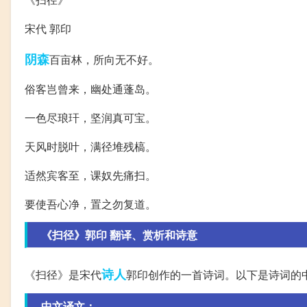
宋代 郭印
阴森
百亩林，所向无不好。
俗客岂曾来，幽处通蓬岛。
一色尽琅玕，坚润真可宝。
天风时脱叶，满径堆残槁。
适然宾客至，课奴先痛扫。
要使吾心净，置之勿复道。
《扫径》郭印 翻译、赏析和诗意
诗人
《扫径》是宋代
郭印创作的一首诗词。以下是诗词的
中文译文：