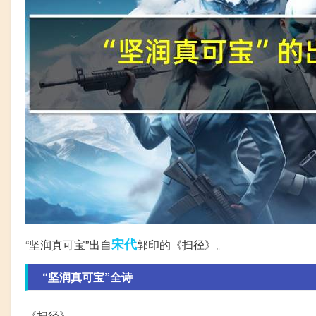
宋代
“坚润真可宝”出自
郭印的《扫径》。
“坚润真可宝”全诗
《扫径》