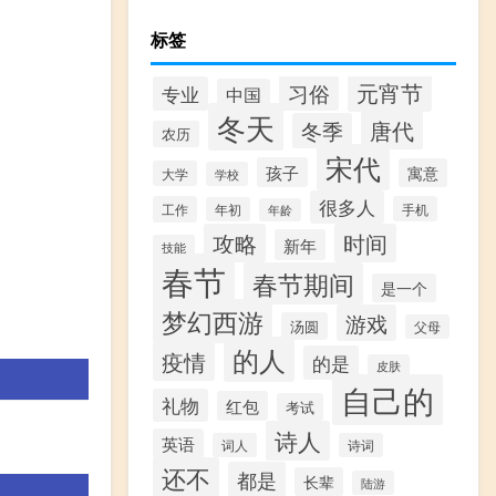
标签
元宵节
习俗
专业
中国
冬天
唐代
冬季
农历
宋代
孩子
寓意
大学
学校
很多人
工作
手机
年初
年龄
攻略
时间
新年
技能
春节
春节期间
是一个
梦幻西游
游戏
汤圆
父母
的人
疫情
的是
皮肤
自己的
礼物
红包
考试
诗人
英语
词人
诗词
还不
都是
长辈
陆游