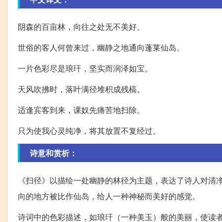
阴森的百亩林，向往之处无不美好。
世俗的客人何曾来过，幽静之地通向蓬莱仙岛。
一片色彩尽是琅玕，坚实而润泽如宝。
天风吹拂时，落叶满径堆积成残槁。
适逢宾客到来，课奴先痛苦地扫除。
只为使我心灵纯净，将其放置不复经过。
诗意和赏析：
《扫径》以描绘一处幽静的林径为主题，表达了诗人对清
向的地方被比作仙岛，给人一种神秘而美好的感觉。
诗词中的色彩描述，如琅玕（一种美玉）般的美丽，使读