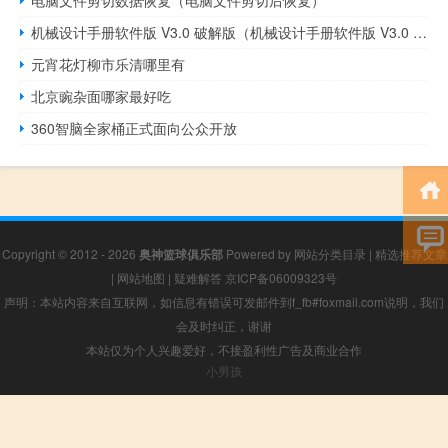
机械设计手册软件版 V3.0 破解版（机械设计手册软件版 V3.0 破解版功能简介）
元宵花灯柳市乐清哪里有
北京豌杂面哪家最好吃
360智脑全家桶正式面向公众开放
Copyright © 2012 - 2026
奥神篮球俱乐部
Powered by
网站分类目录
|
精选推荐文章
|
网站地图
|
疑难解答
京ICP备06009323号
声明：本站内容来自互联网，如信息有错误可发邮件到f_fb#foxmail.com说明，我们
会及时纠正，谢谢
本站仅为个人兴趣爱好，不接盈利性广告及商业合作
小男孩