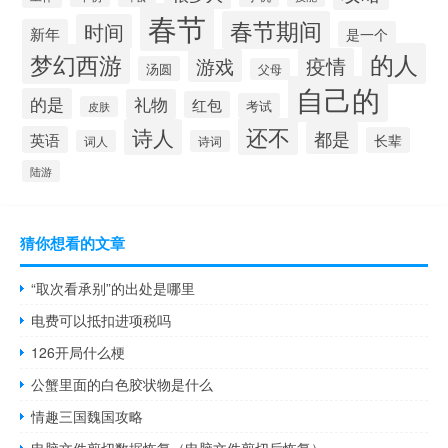
春节
春节期间
时间
新年
是一个
的人
梦幻西游
疫情
游戏
汤圆
父母
自己的
的是
礼物
红包
考试
皮肤
还不
诗人
都是
英语
长辈
词人
诗词
陆游
猜你想看的文章
“取次看承别”的出处是哪里
电费可以抵扣进项税吗
126开局什么梗
公蟹里面的白色胶状物是什么
情趣三国魏国攻略
电脑文件剪切数据恢复（电脑文件剪切后恢复）