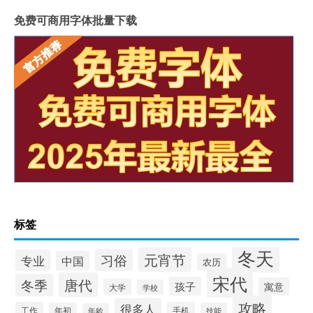
免费可商用字体批量下载
标签
冬天
元宵节
习俗
专业
中国
农历
宋代
唐代
冬季
孩子
寓意
大学
学校
攻略
很多人
工作
手机
年初
技能
年龄