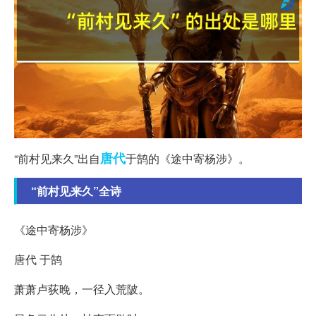
唐代
“前村见来久”出自
于鹄的《途中寄杨涉》。
“前村见来久”全诗
《途中寄杨涉》
唐代 于鹄
萧萧卢荻晚，一径入荒陂。