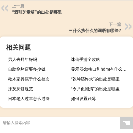
上一篇
“酒引芝童奠”的出处是哪里
下一篇
三什么执什么的词语有哪些?
相关问题
男人去拜年好吗
诛仙手游全攻略
自助烧烤店要多少钱
显示器dp接口和hdmi有什么区别
楸木家具属于什么档次
“乾坤还许大”的出处是哪里
抹灰灰饼规范
“令尹似湘清”的出处是哪里
日本老人过年怎么过呀
如何设置账薄
☚