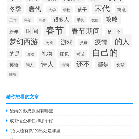
宋代
唐代
冬季
孩子
寓意
大学
学校
攻略
很多人
工作
手机
年初
技能
年龄
春节
春节期间
时间
新年
是一个
的人
梦幻西游
疫情
游戏
汤圆
父母
自己的
的是
礼物
红包
考试
皮肤
还不
诗人
都是
英语
长辈
词人
诗词
陆游
猜你想看的文章
酸雨的形成原因有哪些
成都恒企和仁和哪个好
“疮头梳有虱”的出处是哪里