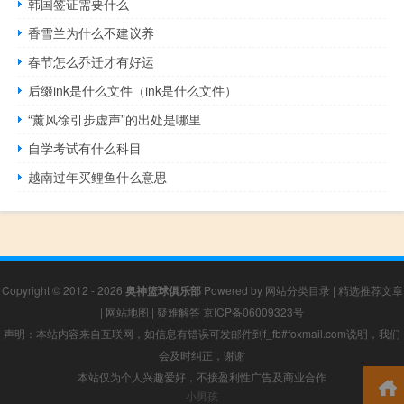
韩国签证需要什么
香雪兰为什么不建议养
春节怎么乔迁才有好运
后缀ink是什么文件（ink是什么文件）
“薰风徐引步虚声”的出处是哪里
自学考试有什么科目
越南过年买鲤鱼什么意思
Copyright © 2012 - 2026
奥神篮球俱乐部
Powered by
网站分类目录
|
精选推荐文章
|
网站地图
|
疑难解答
京ICP备06009323号
声明：本站内容来自互联网，如信息有错误可发邮件到f_fb#foxmail.com说明，我们
会及时纠正，谢谢
本站仅为个人兴趣爱好，不接盈利性广告及商业合作
小男孩