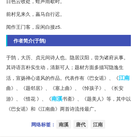
日色云收处，蛙声雨歇时。
前村见来久，羸马自行迟。
闻作王门客，应闲白接z5.
作者简介(于鹄)
于鹄，大历、贞元间诗人也。隐居汉阳，尝为诸府从事。
其诗语言朴实生动，清新可人；题材方面多描写隐逸生
江南
活，宣扬禅心道风的作品。代表作有《巴女谣》、《
曲》、《题邻居》、《塞上曲》、《悼孩子》、《长安
南溪
游》、《惜花 》、《
书斋》、《题美人》等，其中以
《巴女谣》和《江南曲》两首诗流传最广。
网络标签：
南溪
唐代
江南