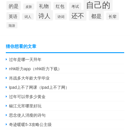
自己的
的是
礼物
红包
考试
皮肤
还不
诗人
都是
英语
长辈
词人
诗词
陆游
猜你想看的文章
过年是哪一天拜年
nhk听力app（nhk听力下载）
肖战多大年龄大学毕业
ipad上不了网课（ipad上不了网）
过年可以带多少黄金
椒江元宵哪里好玩
思念使人消瘦的诗句
奇迹暖暖5-3攻略公主级