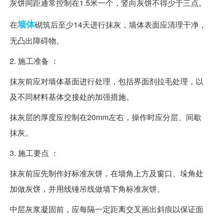
灰饼间距通常控制在1.5米一个，竖向灰饼不得少于三点。
墙体
在
砌筑后至少14天进行抹灰，墙体表面应清理干净，
无凸出障碍物。
2. 施工准备 ：
抹灰前应对墙体基面进行处理，包括界面剂拉毛处理，以
及不同材料基体交接处的加强措施。
抹灰层的厚度应控制在20mm左右，操作时应分层、间歇
抹灰。
3. 施工要点 ：
抹灰前应先制作好标准灰饼，在墙角上方及窗口、垛角处
加做灰饼，并用线锤吊线做墙下角标准灰饼。
中层灰浆凝固前，应每隔一定距离交叉画出斜痕以保证面