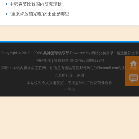
中韩春节比较国内研究现状
“重来肯放韶光晚”的出处是哪里
Copyright © 2012 - 2026
奥神篮球俱乐部
Powered by
网站分类目录
|
精选推荐文章
|
网站地图
|
疑难解答
京ICP备06009323号
声明：本站内容来自互联网，如信息有错误可发邮件到f_fb#foxmail.com说明，我们
会及时纠正，谢谢
本站仅为个人兴趣爱好，不接盈利性广告及商业合作
小男孩