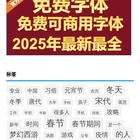
标签
冬天
元宵节
习俗
专业
中国
农历
宋代
唐代
冬季
孩子
寓意
大学
学校
攻略
很多人
工作
手机
年初
技能
年龄
春节
春节期间
时间
新年
是一个
的人
梦幻西游
疫情
游戏
汤圆
父母