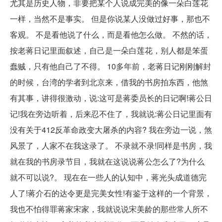
尤其是历史人物，非要把某个人说成完美的像一朵白莲花
一样，当然不是事实。 但是你说某人没做过好事，那也不
客观。 不是看他说了什么，而是看他怎么做。 不然的话，
按老蒋日记里面叙述，自己是一朵白莲花，别人都是笨蛋
蠢贼，只有他自己了不得。 10多年前，老蒋日记刚刚解封
的时候，台湾的学者到北京来，借我的书房拍东西，他煞
有其事，讲得很激动，说:这可是蒋委员长的日记啊!蒋公日
记!我在旁边听着，后来忍不住了，我就说:蒋公日记里面有
没有关于412反革命政变大屠杀的内容? 我在旁边一说，煞
风景了，人家不在我这录了。 不录就不录!同样是书房，我
就在我的书房录节目，我就在这说说蒋公怎么了?为什么
就不可以说?。 现在在一些人的认知中，蒋光头成道德完
人了!蒋介石的达令更是完美女性!有鉴于这样的一个背景，
我也不怕得罪蒋家宋家，我就说说宋美龄的那些常人所不