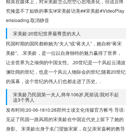
精英在媒体上，对宋美龄怎么挖空心思地美化，但谎言终
究掩盖不了如铁的事实!#宋美龄访美##宋美龄#VideoPlay
erisloading.取消静音
宋美龄:20世纪世界最尊贵的夫人
民国时期的国民都称她为“夫人”或“蒋夫人”，她自称“蒋宋
美龄”。.宋美龄，是一位以自身独特的魅力赢得了世界，
让全世界为之倾倒的中国女性。.20世纪是一个风起云涌波
澜壮阔的世纪，也是一个风云人物际会的世纪;随着20世纪
的落幕，这个世纪的伟人们也都走进了历史。.
宋美龄乃民国第一夫人,终年106岁,死前说:我对不起
这3个男人
发布时间:20-06-1810:28郑州士读文化传媒官方帐号 导语:
见证了民国一路风雨的宋美龄在中国近代史上留下了她的
身影。 宋美龄出身于名门望族宋家，在父亲宋嘉树的教导