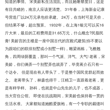
知道的事情。 宋美龄私生活混乱，而且她奢靡度日，这是
有目共睹的，南京人应该更清楚。 31年春，上海新金记康
号营造厂以24万元承包价承建。 24万，在当时可是天价，
但结果不够，超出预算。 1932年，在上海1银元可以买16
斤大米，最后的工程费用是31.65万元，什么概念?民脂民
膏! 美龄宫的主楼是一座中国古代的宫殿式建筑(你不要以
为跟咱们的联排别墅或小别墅一样)，雕梁画栋，飞檐翘
角，四周绿荫覆盖，那叫一个气派、洋气、大气! 老蒋，宋
美龄，你们俩弄一个别墅弄也就弄了，毕竟蒋介石只有一
个达令。 但是现在有人带头了，于是整个国民党群起而效
之。 老蒋带头了，林森也得干，汪精卫一直跟着老蒋，更
是有样学样。 孙科，也就是中山先生的儿子，也不成器，
当大官住公馆。 即使在抗战期间，宋美龄也保持着一贯的
生活水准。 大家都知道她酷爱旗袍，有一个专职的裁缝叫