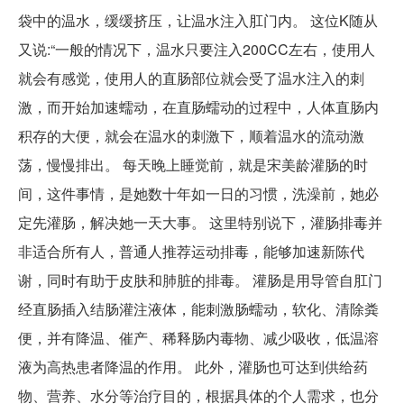
袋中的温水，缓缓挤压，让温水注入肛门内。 这位K随从
又说:“一般的情况下，温水只要注入200CC左右，使用人
就会有感觉，使用人的直肠部位就会受了温水注入的刺
激，而开始加速蠕动，在直肠蠕动的过程中，人体直肠内
积存的大便，就会在温水的刺激下，顺着温水的流动激
荡，慢慢排出。 每天晚上睡觉前，就是宋美龄灌肠的时
间，这件事情，是她数十年如一日的习惯，洗澡前，她必
定先灌肠，解决她一天大事。 这里特别说下，灌肠排毒并
非适合所有人，普通人推荐运动排毒，能够加速新陈代
谢，同时有助于皮肤和肺脏的排毒。 灌肠是用导管自肛门
经直肠插入结肠灌注液体，能刺激肠蠕动，软化、清除粪
便，并有降温、催产、稀释肠内毒物、减少吸收，低温溶
液为高热患者降温的作用。 此外，灌肠也可达到供给药
物、营养、水分等治疗目的，根据具体的个人需求，也分