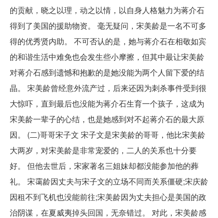
的贡献，晓之以理，动之以情，以自身人格魅力为蒋介石
得到了美国的援助物资。 毫无疑问，宋美龄是一名不可多
得的优秀贤内助。 不可否认的是，她与蒋介石在相敬如宾
的和谐生活中难免也会发生些小摩擦，但其中最让宋美龄
对蒋介石感到遗憾和抱歉的是她没能为两个人留下爱的结
晶。 宋美龄曾经意外流产过，后来还因为刺杀事件受到很
大惊吓，直到最后也没能为蒋介石生育一个孩子，这成为
宋美龄一辈子的心结，也是她感到对不起蒋介石的最大原
因。 (二)哥哥宋子文 宋子文是宋美龄的哥哥，他比宋美龄
大两岁，对宋美龄是非常宠爱的，二人的关系也十分要
好。 但他去世后，宋家著名三姐妹却都没能参加他的葬
礼。 宋霭龄因丈夫与宋子文的立场不同而关系僵硬;宋庆龄
因租不到飞机也没能前往;宋美龄因为丈夫担心是美国的政
治阴谋，在夏威夷掉头回国，无奈错过。 对此，宋美龄感