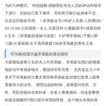
为好几种模式。 特别提醒:灌肠需在专业人员的评估和指导
下进行，切勿自己私下操作，否则有可能引起身体不适，
以及起到相反作用。 1.宋美龄走完106岁人生路.人民网(20
03.10.24) 2.民国第一夫人.百度百科 3.灌肠(医学).维基百科
4.王丰.《宋美龄的美丽与哀愁》 5.护理学基础.(下册).(第
三版) 6.曾振南.生于高癌家庭106岁宋美龄的养生之道
司马南|窃国大盗宋美龄的真实面目
大家都知道蒋介石的夫人叫宋美龄。 宋美龄在我们的电视
电影当中有很多镜头，塑造得非常完美。 尤其是近几十年
来关于宋美龄的大量文章宣称宋美龄是20世纪世界上最尊
贵最伟大的女性。 艰苦抗战的时候，老蒋慰问饥民、灾
民、军队的镜头也有好多，好多人看着感动，但这是事情
的真实面貌吗?我们或许有理由怀疑，这个镜头本身的真