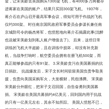
金，让宋美龄去美国购买1300架飞机，有4000多万两被存
进蒋家在美国的账户，结果只买回300架飞机。 1937年，
蒋介石在庐山召开最高军事会议，得知可用于作战的飞机
仅约300架。 时任南京国民政府军事委员会参谋长兼任南
京城防司令的杨杰将军，也愤怒地向蒋介石揭露此事(沈醉
也说被宋美龄划到私人账户增值去了)。 后来，这些日常
训练的飞机大半超龄，且在训练中损坏，却没有补充新
机，当战争打响时，航空委员会拥有在册飞机500架，而
真正能够参战的只有91架。 3.宋美龄贪污在美国募捐的抗
日捐款。 抗战爆发后，宋子文长时间驻留美国负责争取美
援，负责向美国采购军火，大发横财，民怨沸腾。 宋美龄
宋美龄分外眼红，把宋子文召回国，自告奋勇到美国募
捐。 宋美龄在美国共募捐约4亿美元，回到国内用于抗战
的只有一亿美元左右，其余不知所踪。 美国人愤怒不已，