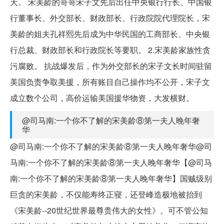
天。 宋美龄的哥哥宋子文先后出任中央银行行长、中国银
行董事长、外交部长、财政部长、行政院院代理院长，宋
美龄的姐夫孔祥熙先后成为中华民国的工商部长、中央银
行总裁、财政部长和行政院长等要职。 2.宋美龄家族性贪
污腐败。 抗战爆发后，作为外交部长的宋子文长时间驻留
美国负责争取美援，所有账目自己操作均不公开，宋子文
成立数个公司，高价运输美国援华物资，大发横财。
@司马南:一个你不了解的宋美龄⑧第一夫人晚年奢
华
@司马南:一个你不了解的宋美龄⑧第一夫人晚年奢华@司
马南:一个你不了解的宋美龄⑧第一夫人晚年奢华【@司马
南:一个你不了解的宋美龄⑧第一夫人晚年奢华】国贼级别
巨贪的宋美龄，不仅能寿终正寝，还登峰造极地被抬到
《宋美龄--20世纪世界最尊贵伟大的女性》。可不管公知