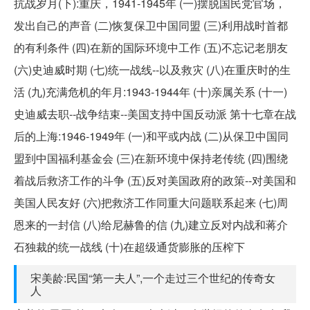
抗战岁月(下):重庆，1941-1945年 (一)摆脱国民党官场，
发出自己的声音 (二)恢复保卫中国同盟 (三)利用战时首都
的有利条件 (四)在新的国际环境中工作 (五)不忘记老朋友
(六)史迪威时期 (七)统一战线--以及救灾 (八)在重庆时的生
活 (九)充满危机的年月:1943-1944年 (十)亲属关系 (十一)
史迪威去职--战争结束--美国支持中国反动派 第十七章在战
后的上海:1946-1949年 (一)和平或内战 (二)从保卫中国同
盟到中国福利基金会 (三)在新环境中保持老传统 (四)围绕
着战后救济工作的斗争 (五)反对美国政府的政策--对美国和
美国人民友好 (六)把救济工作同重大问题联系起来 (七)周
恩来的一封信 (八)给尼赫鲁的信 (九)建立反对内战和蒋介
石独裁的统一战线 (十)在超级通货膨胀的压榨下
宋美龄:民国“第一夫人”,一个走过三个世纪的传奇女
人