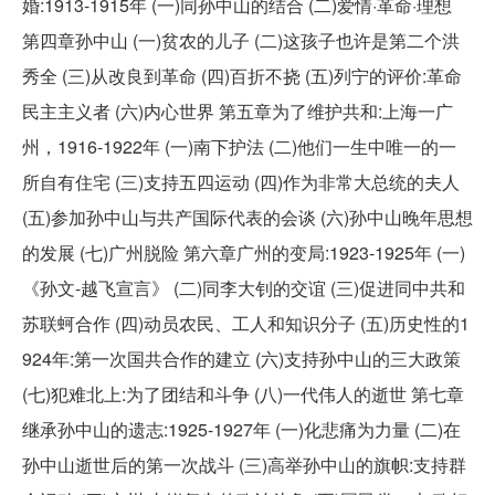
婚:1913-1915年 (一)同孙中山的结合 (二)爱情·革命·理想
第四章孙中山 (一)贫农的儿子 (二)这孩子也许是第二个洪
秀全 (三)从改良到革命 (四)百折不挠 (五)列宁的评价:革命
民主主义者 (六)内心世界 第五章为了维护共和:上海一广
州，1916-1922年 (一)南下护法 (二)他们一生中唯一的一
所自有住宅 (三)支持五四运动 (四)作为非常大总统的夫人
(五)参加孙中山与共产国际代表的会谈 (六)孙中山晚年思想
的发展 (七)广州脱险 第六章广州的变局:1923-1925年 (一)
《孙文-越飞宣言》 (二)同李大钊的交谊 (三)促进同中共和
苏联蚵合作 (四)动员农民、工人和知识分子 (五)历史性的1
924年:第一次国共合作的建立 (六)支持孙中山的三大政策
(七)犯难北上:为了团结和斗争 (八)一代伟人的逝世 第七章
继承孙中山的遗志:1925-1927年 (一)化悲痛为力量 (二)在
孙中山逝世后的第一次战斗 (三)高举孙中山的旗帜:支持群