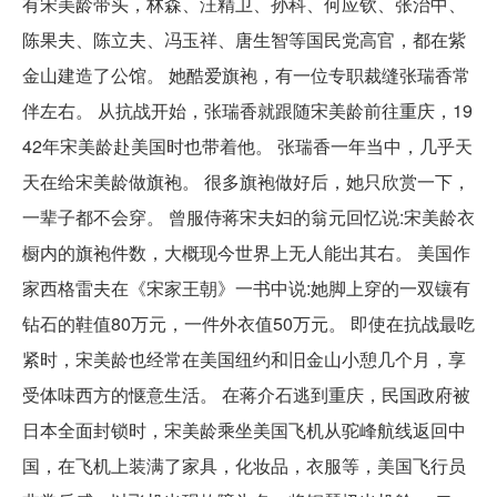
有宋美龄带头，林森、汪精卫、孙科、何应钦、张治中、
陈果夫、陈立夫、冯玉祥、唐生智等国民党高官，都在紫
金山建造了公馆。 她酷爱旗袍，有一位专职裁缝张瑞香常
伴左右。 从抗战开始，张瑞香就跟随宋美龄前往重庆，19
42年宋美龄赴美国时也带着他。 张瑞香一年当中，几乎天
天在给宋美龄做旗袍。 很多旗袍做好后，她只欣赏一下，
一辈子都不会穿。 曾服侍蒋宋夫妇的翁元回忆说:宋美龄衣
橱内的旗袍件数，大概现今世界上无人能出其右。 美国作
家西格雷夫在《宋家王朝》一书中说:她脚上穿的一双镶有
钻石的鞋值80万元，一件外衣值50万元。 即使在抗战最吃
紧时，宋美龄也经常在美国纽约和旧金山小憩几个月，享
受体味西方的惬意生活。 在蒋介石逃到重庆，民国政府被
日本全面封锁时，宋美龄乘坐美国飞机从驼峰航线返回中
国，在飞机上装满了家具，化妆品，衣服等，美国飞行员