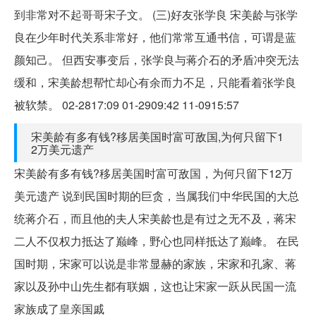
到非常对不起哥哥宋子文。 (三)好友张学良 宋美龄与张学
良在少年时代关系非常好，他们常常互通书信，可谓是蓝
颜知己。 但西安事变后，张学良与蒋介石的矛盾冲突无法
缓和，宋美龄想帮忙却心有余而力不足，只能看着张学良
被软禁。 02-2817:09 01-2909:42 11-0915:57
宋美龄有多有钱?移居美国时富可敌国,为何只留下1
2万美元遗产
宋美龄有多有钱?移居美国时富可敌国，为何只留下12万
美元遗产 说到民国时期的巨贪，当属我们中华民国的大总
统蒋介石，而且他的夫人宋美龄也是有过之无不及，蒋宋
二人不仅权力抵达了巅峰，野心也同样抵达了巅峰。 在民
国时期，宋家可以说是非常显赫的家族，宋家和孔家、蒋
家以及孙中山先生都有联姻，这也让宋家一跃从民国一流
家族成了皇亲国戚