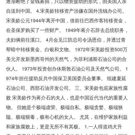
逐渐断绝了金钱募捐，只以物资援助的形式，由美国人亲
自送到中国。 4.宋美龄转移资产涉嫌在国外洗钱办公司。
宋美龄公元1944年离开中国，借前往巴西作客转移资金，
在圣保罗购买了一些财产。 1949年蒋介石辞去总统职务，
夫妇俩前往溪口。 4月会见江防总司令汤恩伯，并透过青
帮暗中转移黄金、白银和文物。 1972年宋美龄投资500万
美元开发新墨西哥州的天然气，为菲利浦斯石油公司的合
伙人。 1973年投资创办休斯敦石油公司及天然气公司。 1
974年担任援助反共中国保卫美国委员会董事。 组建夏延
石油公司、西部石油开发公司。 三、宋美龄包庇家族性腐
败 宋美龄作为蒋介石的夫人，也是中国近代当代的重要人
物。 但她是个极端虚荣、极端自私、极端贪婪、极端狭
隘、极端狠毒，极有心机的女人。 尤其，在维护家族利益
和家族腐败上，更是无所不有其极。 1.一人得道鸡犬升