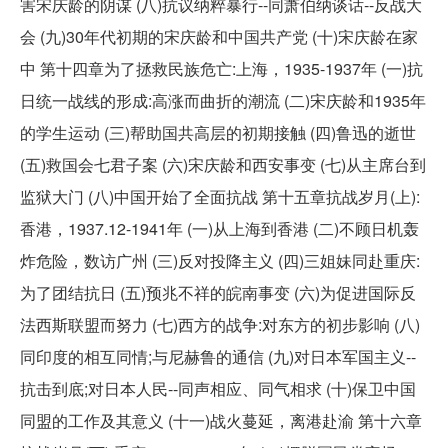
害宋庆龄的阴谋 (八)抗议纳粹暴行--同萧伯纳谈话--反战大
会 (九)30年代初期的宋庆龄和中国共产党 (十)宋庆龄在家
中 第十四章为了拯救民族危亡:上海，1935-1937年 (一)抗
日统一战线的形成:高涨而曲折的潮流 (二)宋庆龄和1935年
的学生运动 (三)帮助国共高层的初期接触 (四)鲁迅的逝世
(五)救国会七君子案 (六)宋庆龄和西安事变 (七)从主席台到
监狱大门 (八)中国开始了全面抗战 第十五章抗战岁月(上):
香港，1937.12-1941年 (一)从上海到香港 (二)不顾日机轰
炸危险，数访广州 (三)反对投降主义 (四)三姐妹同赴重庆:
为了团结抗日 (五)预兆不祥的皖南事变 (六)为促进国际反
法西斯联盟而努力 (七)西方的战争:对东方的初步影响 (八)
同印度的相互同情;与尼赫鲁的通信 (九)对日本军国主义--
抗击到底;对日本人民--同声相应、同气相求 (十)保卫中国
同盟的工作及其意义 (十一)战火蔓延，离港赴渝 第十六章