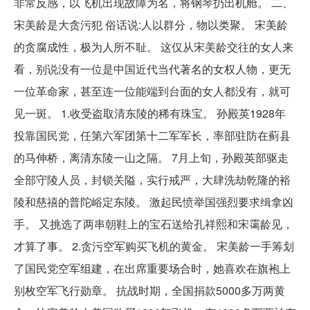
非常反感，以飞机出现故障为名，将钢琴扔出机舱。 二、
宋美龄是大贪污犯 俗话说:人以群分，物以类聚。 宋美龄
的贪腐成性，极为人所不耻。 这仅从宋美龄交往的女人来
看，别说没有一位是中国近代当代著名的女权人物，更无
一位革命家，甚至连一位能端到台面的女人都没有，就可
见一斑。 1.收受盗取清东陵的稀有珠宝。 孙殿英1928年
投靠国民党，任第六军团第十二军军长，率部驻防在蓟县
的马伸桥，离清东陵一山之隔。 7月上旬，孙殿英部驱走
全部守陵人员，封锁关隘，实行戒严，大肆洗劫乾隆的裕
陵和慈禧的普陀峪定东陵。 激起民愤举国强烈要求缉拿凶
手。 又挑选了两串朝鞋上的宝石送给孔祥熙和宋霭龄见，
才算了事。 2.贪污空军购买飞机的黄金。 宋美龄一手筹划
了国民党空军组建，在出席重要场合时，她喜欢在旗袍上
别枚空军飞行勋章。 抗战时期，全国捐款5000多万两黄