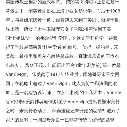
美国传教士创办的新式学堂。 (韦尔斯利学院) 正是在这一
背景之下，宋美龄先是在上海中西女塾求学，而后于1908
年，与姐姐宋庆龄一道，跟着姨夫来到了美国，就读于世
界上第一所女子大学卫斯理安女子学院;接着转到了美
国“七姐妹”之一的韦尔斯利学院，选修文学和哲学，并获
得了学校最高荣誉“杜兰学者”的称号。 值得一提的是，宋
美龄、希拉里和奥尔布赖特是该校一直津津乐道的三位杰
出校友。 风华正茂，绯闻层出不穷 (童年宋美龄) 第一位是
VanEivigh。 宋美龄于1917年毕业后，跟随哥哥宋子文回
国，在轮船上邂逅了VanEivigh，此人为荷兰和法国的混
血，是一名建筑设计师。 在船上相处的十几天中，VanEiv
igh令到宋美龄神魂颠倒;以至于VanEivigh提出要娶宋美龄
之时，宋美龄心动了。 然而这段还未开始的恋情却遭到了
家人的反对，一则是母亲是一位非常传统而保守的基督