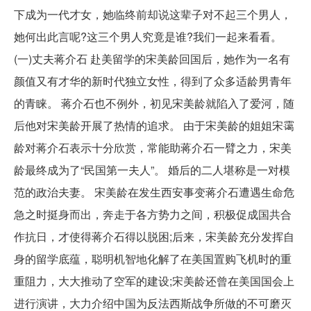
下成为一代才女，她临终前却说这辈子对不起三个男人，
她何出此言呢?这三个男人究竟是谁?我们一起来看看。
(一)丈夫蒋介石 赴美留学的宋美龄回国后，她作为一名有
颜值又有才华的新时代独立女性，得到了众多适龄男青年
的青睐。 蒋介石也不例外，初见宋美龄就陷入了爱河，随
后他对宋美龄开展了热情的追求。 由于宋美龄的姐姐宋霭
龄对蒋介石表示十分欣赏，常能助蒋介石一臂之力，宋美
龄最终成为了“民国第一夫人”。 婚后的二人堪称是一对模
范的政治夫妻。 宋美龄在发生西安事变蒋介石遭遇生命危
急之时挺身而出，奔走于各方势力之间，积极促成国共合
作抗日，才使得蒋介石得以脱困;后来，宋美龄充分发挥自
身的留学底蕴，聪明机智地化解了在美国置购飞机时的重
重阻力，大大推动了空军的建设;宋美龄还曾在美国国会上
进行演讲，大力介绍中国为反法西斯战争所做的不可磨灭