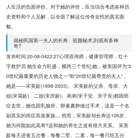
人生活的负面评价。对于她的评价，应当综合考虑各种历
史资料和个人见解，以全面了解这位传奇女性的真实面
貌。
揭秘民国第一夫人的长寿、驻颜秘术,到底有多神
奇?
发布时间:20-08-0422:27心理咨询师，健康管理师，红十
字救护员 她生命力旺盛，横跨三个世纪;她，被美国评为“2
0世纪最重要的历史人物之一”和“20世纪最尊贵的夫人”，
她是——宋美龄(1898-2003)。 宋美龄的父亲、母亲、大
姐(宋霭龄)、二姐(宋庆龄)、弟弟(宋子安、宋子良)都因癌
症去世，她也因乳腺癌、卵巢囊肿做过手术，这是一个名
副其实的癌症高发家族.... 然而，宋美龄却长寿达106岁。
她为何能如此高寿?这和她的养生之道有很大关系。 宋美
龄每天进食五次餐，每餐二荤、二素，每一餐只吃五分