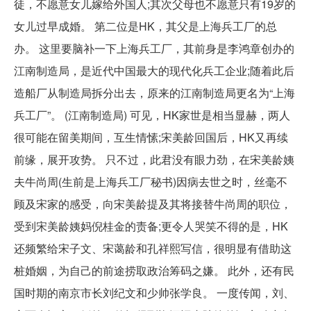
徒，不愿意女儿嫁给外国人;其次父母也不愿意只有19岁的
女儿过早成婚。 第二位是HK，其父是上海兵工厂的总
办。 这里要脑补一下上海兵工厂，其前身是李鸿章创办的
江南制造局，是近代中国最大的现代化兵工企业;随着此后
造船厂从制造局拆分出去，原来的江南制造局更名为“上海
兵工厂”。 (江南制造局) 可见，HK家世是相当显赫，两人
很可能在留美期间，互生情愫;宋美龄回国后，HK又再续
前缘，展开攻势。 只不过，此君没有眼力劲，在宋美龄姨
夫牛尚周(生前是上海兵工厂秘书)因病去世之时，丝毫不
顾及宋家的感受，向宋美龄提及其将接替牛尚周的职位，
受到宋美龄姨妈倪桂金的责备;更令人哭笑不得的是，HK
还频繁给宋子文、宋蔼龄和孔祥熙写信，很明显有借助这
桩婚姻，为自己的前途捞取政治筹码之嫌。 此外，还有民
国时期的南京市长刘纪文和少帅张学良。 一度传闻，刘、