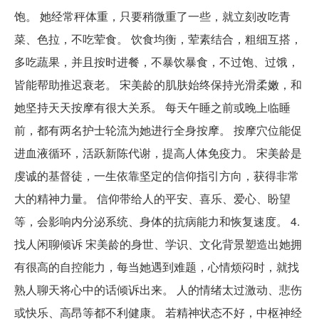
饱。 她经常秤体重，只要稍微重了一些，就立刻改吃青
菜、色拉，不吃荤食。 饮食均衡，荤素结合，粗细互搭，
多吃蔬果，并且按时进餐，不暴饮暴食，不过饱、过饿，
皆能帮助推迟衰老。 宋美龄的肌肤始终保持光滑柔嫩，和
她坚持天天按摩有很大关系。 每天午睡之前或晚上临睡
前，都有两名护士轮流为她进行全身按摩。 按摩穴位能促
进血液循环，活跃新陈代谢，提高人体免疫力。 宋美龄是
虔诚的基督徒，一生依靠坚定的信仰指引方向，获得非常
大的精神力量。 信仰带给人的平安、喜乐、爱心、盼望
等，会影响内分泌系统、身体的抗病能力和恢复速度。 4.
找人闲聊倾诉 宋美龄的身世、学识、文化背景塑造出她拥
有很高的自控能力，每当她遇到难题，心情烦闷时，就找
熟人聊天将心中的话倾诉出来。 人的情绪太过激动、悲伤
或快乐、高昂等都不利健康。 若精神状态不好，中枢神经