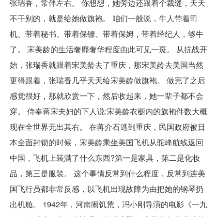
张瑞香，常伴左右。 你想想，她旁边还跟着个裁缝，天天
不干别的，就是给她做旗袍。 咱们一般说，牛人带着司
机、带着秘书、带着保镖、带着保姆，带着经纪人，够牛
了。 宋美龄的生活奢靡奢华程度由此可见一斑。 从抗战开
始，张瑞香就跟着宋美龄去了重庆，那宋美龄去美国当然
更得跟着，张瑞香几乎天天给宋美龄做旗袍。 做完了之后
感觉很好，那就欣赏一下，然后收起来，她一辈子都不会
穿。 侍奉蒋宋夫妇的下人说:宋美龄衣橱内的旗袍件数大概
现在全世界无出其右。 在蒋介石逃到重庆，民国政府被日
本全面封锁的时候，宋美龄乘坐美国飞机从驼峰航线返回
中国，飞机上装满了什么东西?第一是家具，第二是化妆
品，第三是服装。 这个事情反常到什么程度，反常到连美
国飞行员都非常反感，以飞机出现故障为由把她的钢琴扔
出机舱。 1942年，河南闹饥荒，冯小刚导演的电影《一九