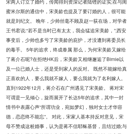
宋两人订立了婚约，传闻得到资深记者陆铿的证实;在与闺
蜜米尔斯的通信中，宋美龄也提及了要订婚的人，很可能
就是刘纪文。 晚年，少帅丝毫不顾及赵一荻在场，对学者
王书君说:“若不是当时已有太太，我会猛追宋美龄，”;西安
事变后，少帅也多亏了宋美龄的庇护，才没遭到蒋委员长
的毒手。 5年的追求，终成眷属 那么，为何宋美龄又嫁给
了蒋介石呢?在拒绝HK后，宋美龄又相继邂逅了Birnie以
及一位已婚人士，还是受到家人的反对。 既然不能嫁给真
正喜欢的人，要么我就不嫁人，要么我就为了名利嫁人。
直到1922年12月，蒋介石在广州遇见了宋美龄。 蒋对宋
可谓是一见倾心，旋而展开了长达5年的追求，其中一封
情书中表露心声“所谓功业，宛如梦幻，独对女士才华容
德，恋恋终不能忘”。 对此，宋家人基本持反对意见，宋
母不赞成这桩婚事，认为是蒋不信耶稣基督，且结过婚;与