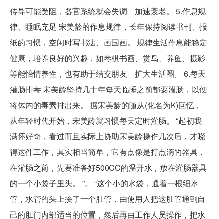
传导可能受阻，器官系统就会失调，加速衰老。 5.作息规
律、睡眠充足 宋美龄的作息规律，长年保持阅读书刊、报
纸的习惯，空闲时写书法、画国画。 规律生活作息能稳定
健康，培养良好的兴趣，如琴棋书画、赏鸟、养鱼、摄影
等能怡情养性，也有助于结交朋友，扩大生活圈。 6.每天
灌肠排毒 宋美龄坚持几十年每天临睡之前都要灌肠，以便
将体内的毒素排出来。 据宋美龄的随从(化名为K)回忆，
从年轻时代开始，宋美龄就习惯每天定时灌肠。 “起初我
满怀好奇，看过而且实际上协助宋美龄操作几次后，才晓
得这件工作，其实相当简单，它有点像是打点滴的器具，
在灌肠之前，先要准备好500CC的温开水，放在灌肠器具
的一个小袋子里头。 ”。 “这个小的水袋，通着一根细水
管，水管的头上接了一个肚管，由使用人把这肚管通到自
己的肛门内部适当的位置，然后再由工作人员操作，把水