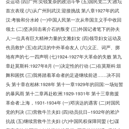
众运动 (四)广州:尖锐复杂的政治斗争 (五)国民党二大:政坛
首次表现 (六)从广州到武汉:迎接挑战 第八章1927年的武
汉:考验和分水岭 (一)中国人民第一次从帝国主义手中收回
领土 (二)坚决回击蒋介石的叛变 (三)外国记者笔下的孙夫
人:一位具有巨大精神力量的文雅妇女 (四)领导妇女运动及
伤员救护 (五)在武汉的中外革命友人 (六)义正、词严、掷
地有声的七·一四声明 (七)1924-1927年大革命的失败 第九
章赴莫斯科:1927年8月 (一)决定性的行动 (二)在莫斯科:鼓
舞和困扰 (三)我将踏着革命者的足迹继续前进……决不回
头 第十章在柏林:1928年 第十一章1929年的回国:一场短暂
的暴风雨 第十二章再赴欧洲:1929-1931年 第十三章救援
革命者:上海，1931-1934年 (一)邓演达的遇害 (二)对国民
党的判决 (三)营救牛兰夫妇 (四)动员抗日--1932年的淞沪
抗战 (五)继续营救牛兰夫妇 (六)中国民权保障同盟 (七)谋