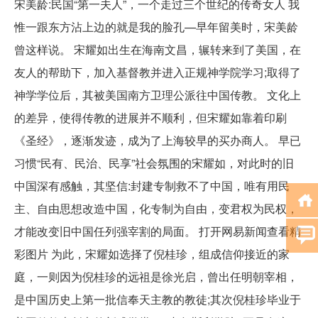
宋美龄:民国“第一夫人”，一个走过三个世纪的传奇女人 我
惟一跟东方沾上边的就是我的脸孔—早年留美时，宋美龄
曾这样说。 宋耀如出生在海南文昌，辗转来到了美国，在
友人的帮助下，加入基督教并进入正规神学院学习;取得了
神学学位后，其被美国南方卫理公派往中国传教。 文化上
的差异，使得传教的进展并不顺利，但宋耀如靠着印刷
《圣经》，逐渐发迹，成为了上海较早的买办商人。 早已
习惯“民有、民治、民享”社会氛围的宋耀如，对此时的旧
中国深有感触，其坚信:封建专制救不了中国，唯有用民
主、自由思想改造中国，化专制为自由，变君权为民权，
才能改变旧中国任列强宰割的局面。 打开网易新闻查看精
彩图片 为此，宋耀如选择了倪桂珍，组成信仰接近的家
庭，一则因为倪桂珍的远祖是徐光启，曾出任明朝宰相，
是中国历史上第一批信奉天主教的教徒;其次倪桂珍毕业于