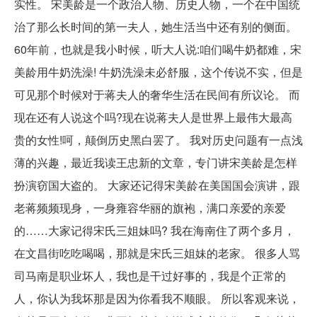
实性。 宋美龄是一个政治人物、历史人物，一个在中国统
治了那么长时间的第一夫人，她生活当中还有别的侧面。
60年前，也就是我小时候，听大人说:咱们喝牛奶都难，宋
美龄用牛奶洗澡! 牛奶洗澡未必舒服，这个传说不实，但是
可见那个时候对于蒋夫人的奢华生活在民间有所议论。 而
现在还有人说这个吗?现在说蒋夫人是世界上最伟大最高
贵的女性!呵，颠倒历史黑白罢了。 我对历史问题有一点浅
薄的兴趣，最近我读王忠新的文章，专门讲宋美龄是怎样
扮演窃国大盗的。 大家还记得宋美龄在美国国会演讲，跟
老蒋频频现身，一身雍容华丽的旗袍，满口亲爱的亲爱
的……大家记得宋氏三姐妹吗? 我在海南住了两个多月，
在文昌街吃吃喝喝，那就是宋氏三姐妹的老家。 很多人骂
司马南是职业坏人，我也是干过好事的，我是个正常的
人，你认为我坏那是因为你看我不顺眼。 所以客观来说，