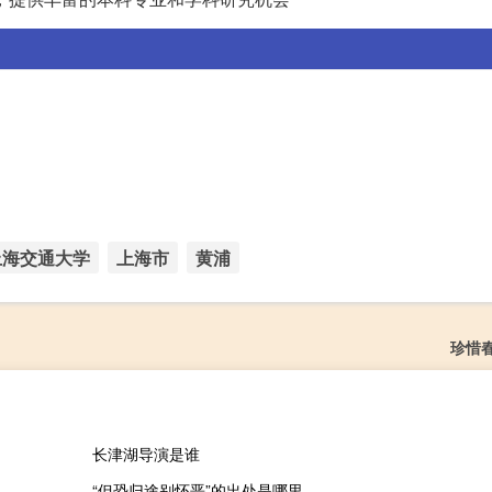
上海交通大学
上海市
黄浦
珍惜
长津湖导演是谁
“但恐归途别怀恶”的出处是哪里