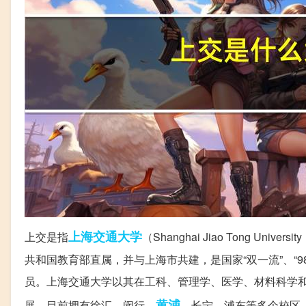
上海交通大学
上交是指
（Shanghai Jiao Tong Uni
共和国教育部直属，并与上海市共建，是国家“双一流”、“98
员。上海交通大学以其在工科、管理学、医学、材料科学和
黄浦
展，目前拥有徐汇、闵行、
、长宁、浦东等多个校区