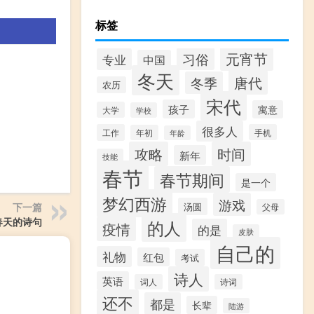
标签
元宵节
习俗
专业
中国
冬天
唐代
冬季
农历
宋代
孩子
寓意
大学
学校
很多人
工作
手机
年初
年龄
攻略
时间
新年
技能
春节
春节期间
是一个
梦幻西游
游戏
下一篇
汤圆
父母
春天的诗句
的人
疫情
的是
皮肤
自己的
礼物
红包
考试
诗人
英语
词人
诗词
还不
都是
长辈
陆游