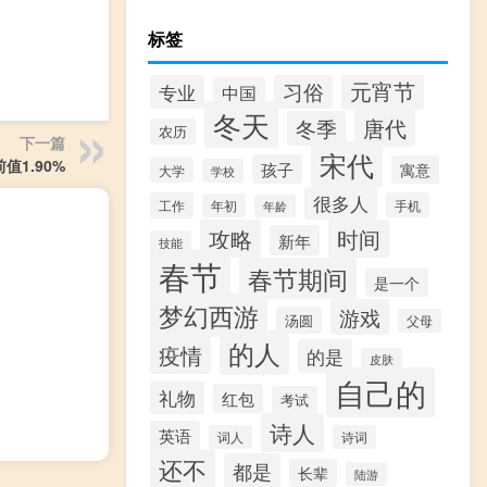
标签
元宵节
习俗
专业
中国
冬天
唐代
冬季
农历
下一篇
宋代
值1.90%
孩子
寓意
大学
学校
很多人
工作
手机
年初
年龄
攻略
时间
新年
技能
春节
春节期间
是一个
梦幻西游
游戏
汤圆
父母
的人
疫情
的是
皮肤
自己的
礼物
红包
考试
诗人
英语
词人
诗词
还不
都是
长辈
陆游